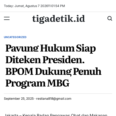
Skip
Today: Jumat, Agustus 7 2026
11
:
01
:
55
PM
to
tigadetik.id
content
UNCATEGORIZED
POSTED
Payung Hukum Siap
IN
Diteken Presiden,
BPOM Dukung Penuh
Program MBG
September 25, 2025
restiana818@gmail.com
Jakarta – Kepala Badan Pengawas Obat dan Makanan