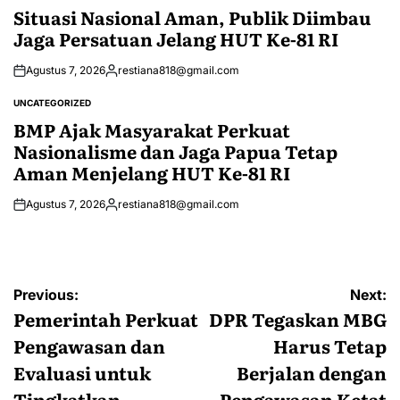
IN
Situasi Nasional Aman, Publik Diimbau
Jaga Persatuan Jelang HUT Ke-81 RI
Agustus 7, 2026
restiana818@gmail.com
Posted
by
UNCATEGORIZED
POSTED
IN
BMP Ajak Masyarakat Perkuat
Nasionalisme dan Jaga Papua Tetap
Aman Menjelang HUT Ke-81 RI
Agustus 7, 2026
restiana818@gmail.com
Posted
by
Navigasi
Previous:
Next:
pos
Pemerintah Perkuat
DPR Tegaskan MBG
Pengawasan dan
Harus Tetap
Evaluasi untuk
Berjalan dengan
Tingkatkan
Pengawasan Ketat