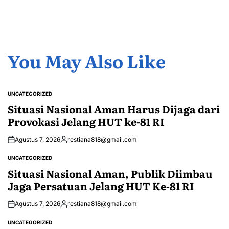
You May Also Like
UNCATEGORIZED
POSTED
IN
Situasi Nasional Aman Harus Dijaga dari
Provokasi Jelang HUT ke-81 RI
Agustus 7, 2026
restiana818@gmail.com
Posted
by
UNCATEGORIZED
POSTED
IN
Situasi Nasional Aman, Publik Diimbau
Jaga Persatuan Jelang HUT Ke-81 RI
Agustus 7, 2026
restiana818@gmail.com
Posted
by
UNCATEGORIZED
POSTED