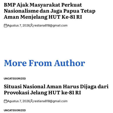
IN
BMP Ajak Masyarakat Perkuat
Nasionalisme dan Jaga Papua Tetap
Aman Menjelang HUT Ke-81 RI
Agustus 7, 2026
restiana818@gmail.com
Posted
by
More From Author
UNCATEGORIZED
POSTED
IN
Situasi Nasional Aman Harus Dijaga dari
Provokasi Jelang HUT ke-81 RI
Agustus 7, 2026
restiana818@gmail.com
Posted
by
UNCATEGORIZED
POSTED