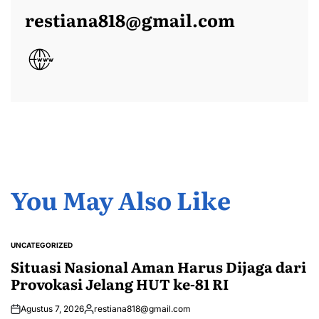
restiana818@gmail.com
You May Also Like
UNCATEGORIZED
POSTED
IN
Situasi Nasional Aman Harus Dijaga dari
Provokasi Jelang HUT ke-81 RI
Agustus 7, 2026
restiana818@gmail.com
Posted