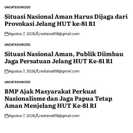
UNCATEGORIZED
POSTED
IN
Situasi Nasional Aman Harus Dijaga dari
Provokasi Jelang HUT ke-81 RI
Agustus 7, 2026
restiana818@gmail.com
Posted
by
UNCATEGORIZED
POSTED
IN
Situasi Nasional Aman, Publik Diimbau
Jaga Persatuan Jelang HUT Ke-81 RI
Agustus 7, 2026
restiana818@gmail.com
Posted
by
UNCATEGORIZED
POSTED
IN
BMP Ajak Masyarakat Perkuat
Nasionalisme dan Jaga Papua Tetap
Aman Menjelang HUT Ke-81 RI
Agustus 7, 2026
restiana818@gmail.com
Posted
by