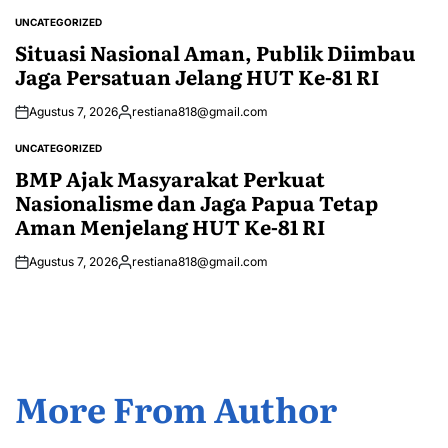
by
UNCATEGORIZED
POSTED
IN
Situasi Nasional Aman, Publik Diimbau
Jaga Persatuan Jelang HUT Ke-81 RI
Agustus 7, 2026
restiana818@gmail.com
Posted
by
UNCATEGORIZED
POSTED
IN
BMP Ajak Masyarakat Perkuat
Nasionalisme dan Jaga Papua Tetap
Aman Menjelang HUT Ke-81 RI
Agustus 7, 2026
restiana818@gmail.com
Posted
by
More From Author