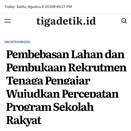
Skip
Today: Sabtu, Agustus 8 2026
9
:
48
:
27
PM
to
tigadetik.id
content
UNCATEGORIZED
POSTED
Pembebasan Lahan dan
IN
Pembukaan Rekrutmen
Tenaga Pengajar
Wujudkan Percepatan
Program Sekolah
Rakyat