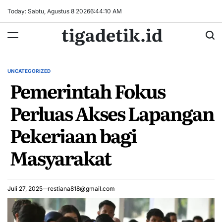
Skip
Today: Sabtu, Agustus 8 2026
6
:
44
:
11
AM
to
tigadetik.id
content
UNCATEGORIZED
POSTED
Pemerintah Fokus
IN
Perluas Akses Lapangan
Pekerjaan bagi
Masyarakat
Juli 27, 2025
restiana818@gmail.com