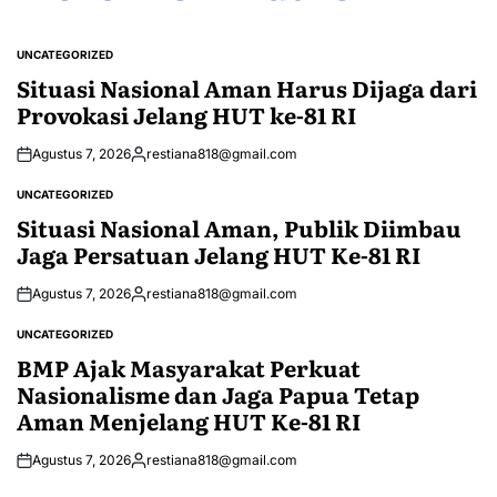
UNCATEGORIZED
POSTED
IN
Situasi Nasional Aman Harus Dijaga dari
Provokasi Jelang HUT ke-81 RI
Agustus 7, 2026
restiana818@gmail.com
Posted
by
UNCATEGORIZED
POSTED
IN
Situasi Nasional Aman, Publik Diimbau
Jaga Persatuan Jelang HUT Ke-81 RI
Agustus 7, 2026
restiana818@gmail.com
Posted
by
UNCATEGORIZED
POSTED
IN
BMP Ajak Masyarakat Perkuat
Nasionalisme dan Jaga Papua Tetap
Aman Menjelang HUT Ke-81 RI
Agustus 7, 2026
restiana818@gmail.com
Posted
by