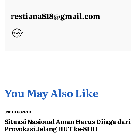
restiana818@gmail.com
You May Also Like
UNCATEGORIZED
POSTED
IN
Situasi Nasional Aman Harus Dijaga dari
Provokasi Jelang HUT ke-81 RI