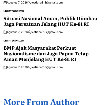
Agustus 7, 2026
restiana818@gmail.com
Posted
by
UNCATEGORIZED
POSTED
IN
Situasi Nasional Aman, Publik Diimbau
Jaga Persatuan Jelang HUT Ke-81 RI
Agustus 7, 2026
restiana818@gmail.com
Posted
by
UNCATEGORIZED
POSTED
IN
BMP Ajak Masyarakat Perkuat
Nasionalisme dan Jaga Papua Tetap
Aman Menjelang HUT Ke-81 RI
Agustus 7, 2026
restiana818@gmail.com
Posted
by
More From Author