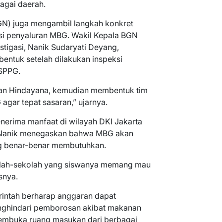
agai daerah.
(BGN) juga mengambil langkah konkret
si penyaluran MBG. Wakil Kepala BGN
stigasi, Nanik Sudaryati Deyang,
bentuk setelah dilakukan inspeksi
 SPPG.
dan Hindayana, kemudian membentuk tim
agar tepat sasaran,” ujarnya.
enerima manfaat di wilayah DKI Jakarta
n. Nanik menegaskan bahwa MBG akan
g benar-benar membutuhkan.
olah-sekolah yang siswanya memang mau
snya.
rintah berharap anggaran dapat
enghindari pemborosan akibat makanan
membuka ruang masukan dari berbagai