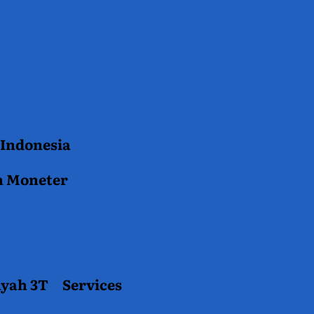
 Indonesia
n Moneter
ayah 3T
Services