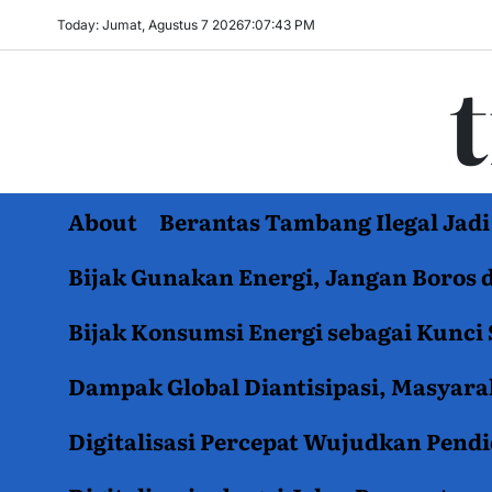
Skip
Today: Jumat, Agustus 7 2026
7
:
07
:
44
PM
to
content
About
Berantas Tambang Ilegal Ja
Bijak Gunakan Energi, Jangan Boros 
Bijak Konsumsi Energi sebagai Kunci 
Dampak Global Diantisipasi, Masyar
Digitalisasi Percepat Wujudkan Pend