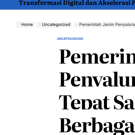
Transformasi Digital dan Akselerasi
Home
Uncategorized
Pemerintah Jamin Penyalura
UNCATEGORIZED
POSTED
Pemerin
IN
Penyalu
Tepat Sa
Berbaga