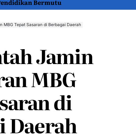
 Pendidikan Bermutu
n MBG Tepat Sasaran di Berbagai Daerah
tah Jamin
ran MBG
saran di
i Daerah