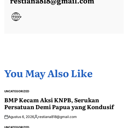
restiana818@gmail.com
You May Also Like
UNCATEGORIZED
POSTED
IN
BMP Kecam Aksi KNPB, Serukan
Persatuan Demi Papua yang Kondusif
Agustus 6, 2026
restiana818@gmail.com
Posted
by
UNCATEGORIZED