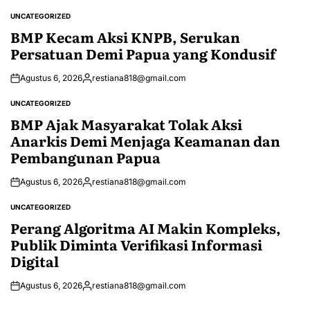
UNCATEGORIZED
POSTED
IN
BMP Kecam Aksi KNPB, Serukan
Persatuan Demi Papua yang Kondusif
Agustus 6, 2026
restiana818@gmail.com
Posted
by
UNCATEGORIZED
POSTED
IN
BMP Ajak Masyarakat Tolak Aksi
Anarkis Demi Menjaga Keamanan dan
Pembangunan Papua
Agustus 6, 2026
restiana818@gmail.com
Posted
by
UNCATEGORIZED
POSTED
IN
Perang Algoritma AI Makin Kompleks,
Publik Diminta Verifikasi Informasi
Digital
Agustus 6, 2026
restiana818@gmail.com
Posted
by