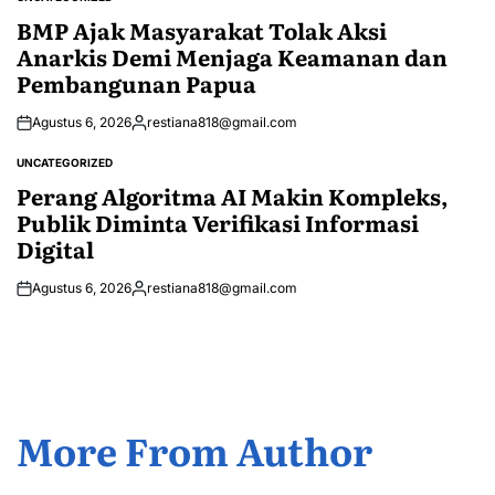
POSTED
IN
BMP Ajak Masyarakat Tolak Aksi
Anarkis Demi Menjaga Keamanan dan
Pembangunan Papua
Agustus 6, 2026
restiana818@gmail.com
Posted
by
UNCATEGORIZED
POSTED
IN
Perang Algoritma AI Makin Kompleks,
Publik Diminta Verifikasi Informasi
Digital
Agustus 6, 2026
restiana818@gmail.com
Posted
by
More From Author