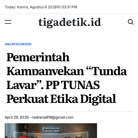
Skip
Today: Kamis, Agustus 6 2026
10
:
33
:
32
PM
to
tigadetik.id
content
UNCATEGORIZED
POSTED
Pemerintah
IN
Kampanyekan “Tunda
Layar”, PP TUNAS
Perkuat Etika Digital
April 29, 2026
restiana818@gmail.com