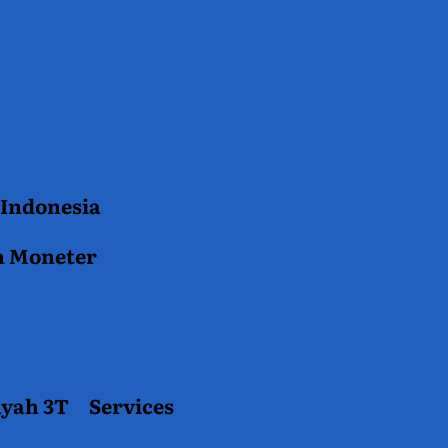
 Indonesia
n Moneter
ayah 3T
Services