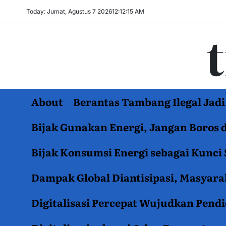
Skip
Today: Jumat, Agustus 7 2026
12
:
12
:
15
AM
to
content
About
Berantas Tambang Ilegal Ja
Bijak Gunakan Energi, Jangan Boros 
Bijak Konsumsi Energi sebagai Kunci 
Dampak Global Diantisipasi, Masyar
Digitalisasi Percepat Wujudkan Pend