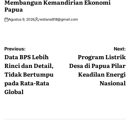
Membangun Kemandirian Ekonomi
Papua
Agustus 9, 2026
restiana818@gmail.com
Posted
by
Navigasi
Previous:
Next:
pos
Data BPS Lebih
Program Listrik
Rinci dan Detail,
Desa di Papua Pilar
Tidak Bertumpu
Keadilan Energi
pada Rata-Rata
Nasional
Global