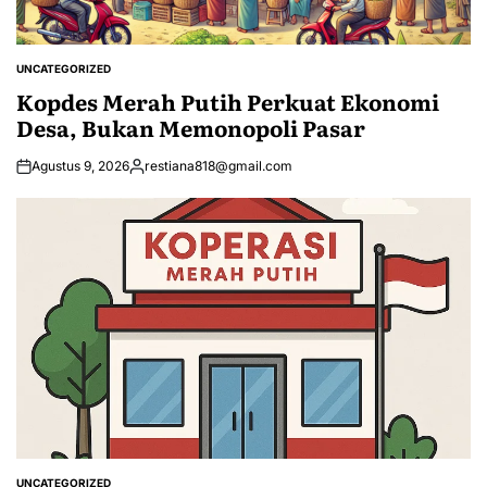
UNCATEGORIZED
POSTED
IN
Kopdes Merah Putih Perkuat Ekonomi
Desa, Bukan Memonopoli Pasar
Agustus 9, 2026
restiana818@gmail.com
Posted
by
UNCATEGORIZED