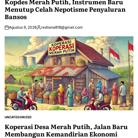
Kopdes Merah Putih, Instrumen Baru
Menutup Celah Nepotisme Penyaluran
Bansos
Agustus 9, 2026
restiana818@gmail.com
Posted
by
UNCATEGORIZED
POSTED
IN
Koperasi Desa Merah Putih, Jalan Baru
Membangun Kemandirian Ekonomi