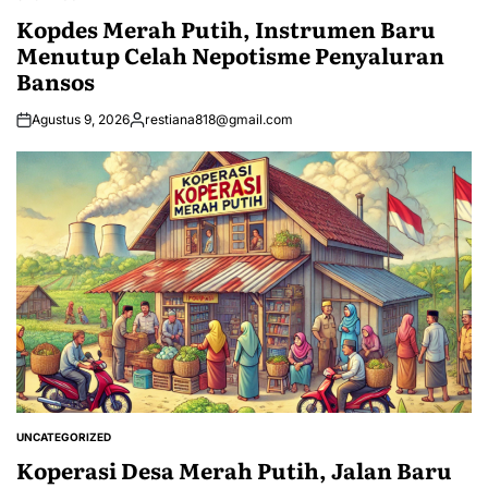
POSTED
IN
Kopdes Merah Putih, Instrumen Baru
Menutup Celah Nepotisme Penyaluran
Bansos
Agustus 9, 2026
restiana818@gmail.com
Posted
by
UNCATEGORIZED
POSTED
IN
Koperasi Desa Merah Putih, Jalan Baru