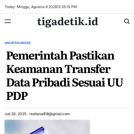
Skip
Today: Minggu, Agustus 9 2026
12
:
55
:
16
PM
to
tigadetik.id
content
UNCATEGORIZED
POSTED
Pemerintah Pastikan
IN
Keamanan Transfer
Data Pribadi Sesuai UU
PDP
Juli 30, 2025
restiana818@gmail.com