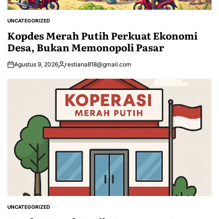
UNCATEGORIZED
POSTED
IN
Kopdes Merah Putih Perkuat Ekonomi
Desa, Bukan Memonopoli Pasar
Agustus 9, 2026
restiana818@gmail.com
Posted
by
UNCATEGORIZED
POSTED
IN