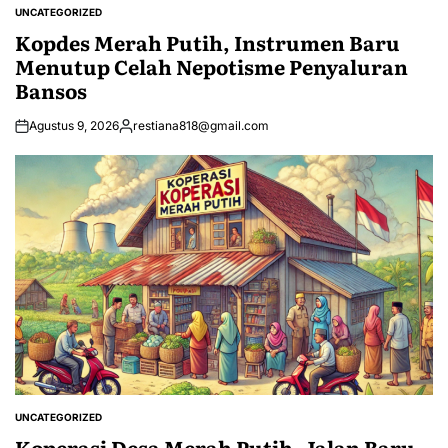
UNCATEGORIZED
POSTED
IN
Kopdes Merah Putih, Instrumen Baru
Menutup Celah Nepotisme Penyaluran
Bansos
Agustus 9, 2026
restiana818@gmail.com
Posted
by
UNCATEGORIZED
POSTED
IN
Koperasi Desa Merah Putih, Jalan Baru