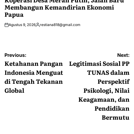
Membangun Kemandirian Ekonomi
Papua
Agustus 9, 2026
restiana818@gmail.com
Posted
by
Navigasi
Previous:
Next:
pos
Ketahanan Pangan
Legitimasi Sosial PP
Indonesia Menguat
TUNAS dalam
di Tengah Tekanan
Perspektif
Global
Psikologi, Nilai
Keagamaan, dan
Pendidikan
Bermutu