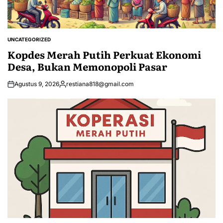
UNCATEGORIZED
POSTED
IN
Kopdes Merah Putih Perkuat Ekonomi
Desa, Bukan Memonopoli Pasar
Agustus 9, 2026
restiana818@gmail.com
Posted
by