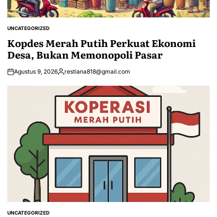
UNCATEGORIZED
POSTED
IN
Kopdes Merah Putih Perkuat Ekonomi
Desa, Bukan Memonopoli Pasar
Agustus 9, 2026
restiana818@gmail.com
Posted
by
UNCATEGORIZED
POSTED