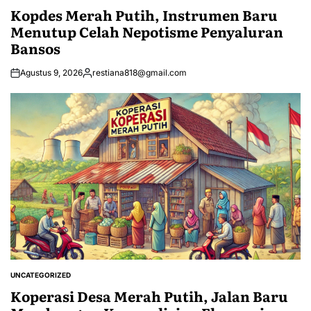
IN
Kopdes Merah Putih, Instrumen Baru
Menutup Celah Nepotisme Penyaluran
Bansos
Agustus 9, 2026
restiana818@gmail.com
Posted
by
UNCATEGORIZED
POSTED
IN
Koperasi Desa Merah Putih, Jalan Baru