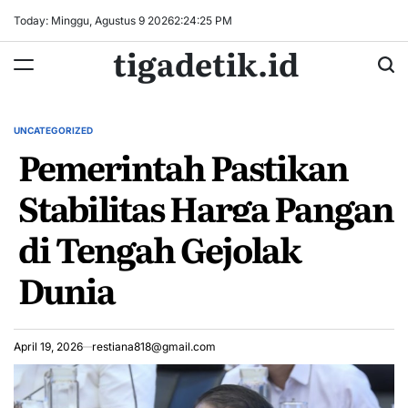
Skip
Today: Minggu, Agustus 9 2026
2
:
24
:
26
PM
to
tigadetik.id
content
UNCATEGORIZED
POSTED
Pemerintah Pastikan
IN
Stabilitas Harga Pangan
di Tengah Gejolak
Dunia
April 19, 2026
restiana818@gmail.com