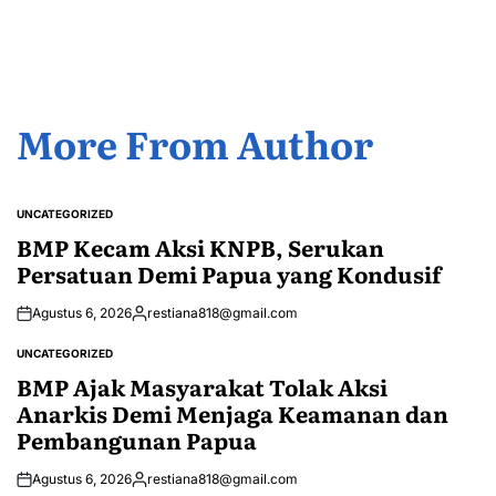
by
More From Author
UNCATEGORIZED
POSTED
IN
BMP Kecam Aksi KNPB, Serukan
Persatuan Demi Papua yang Kondusif
Agustus 6, 2026
restiana818@gmail.com
Posted
by
UNCATEGORIZED
POSTED
IN
BMP Ajak Masyarakat Tolak Aksi
Anarkis Demi Menjaga Keamanan dan
Pembangunan Papua
Agustus 6, 2026
restiana818@gmail.com
Posted