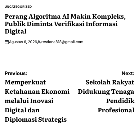
by
UNCATEGORIZED
POSTED
IN
Perang Algoritma AI Makin Kompleks,
Publik Diminta Verifikasi Informasi
Digital
Agustus 6, 2026
restiana818@gmail.com
Posted
by
Navigasi
Previous:
Next:
pos
Memperkuat
Sekolah Rakyat
Ketahanan Ekonomi
Didukung Tenaga
melalui Inovasi
Pendidik
Digital dan
Profesional
Diplomasi Strategis