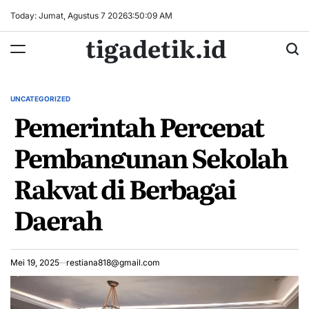
Skip
Today: Jumat, Agustus 7 2026
3
:
50
:
09
AM
to
tigadetik.id
content
UNCATEGORIZED
POSTED
Pemerintah Percepat
IN
Pembangunan Sekolah
Rakyat di Berbagai
Daerah
Mei 19, 2025
restiana818@gmail.com