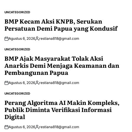
UNCATEGORIZED
POSTED
IN
BMP Kecam Aksi KNPB, Serukan
Persatuan Demi Papua yang Kondusif
Agustus 6, 2026
restiana818@gmail.com
Posted
by
UNCATEGORIZED
POSTED
IN
BMP Ajak Masyarakat Tolak Aksi
Anarkis Demi Menjaga Keamanan dan
Pembangunan Papua
Agustus 6, 2026
restiana818@gmail.com
Posted
by
UNCATEGORIZED
POSTED
IN
Perang Algoritma AI Makin Kompleks,
Publik Diminta Verifikasi Informasi
Digital
Agustus 6, 2026
restiana818@gmail.com
Posted