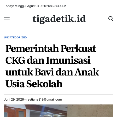
Skip
Today: Minggu, Agustus 9 2026
8
:
23
:
40
AM
to
tigadetik.id
content
UNCATEGORIZED
POSTED
Pemerintah Perkuat
IN
CKG dan Imunisasi
untuk Bayi dan Anak
Usia Sekolah
Juni 29, 2026
restiana818@gmail.com