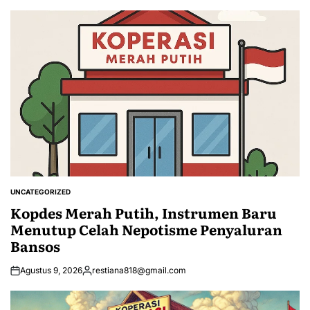
by
UNCATEGORIZED
POSTED
IN
Kopdes Merah Putih, Instrumen Baru
Menutup Celah Nepotisme Penyaluran
Bansos
Agustus 9, 2026
restiana818@gmail.com
Posted
by