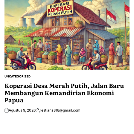
UNCATEGORIZED
POSTED
IN
Koperasi Desa Merah Putih, Jalan Baru
Membangun Kemandirian Ekonomi
Papua
Agustus 9, 2026
restiana818@gmail.com
Posted
by