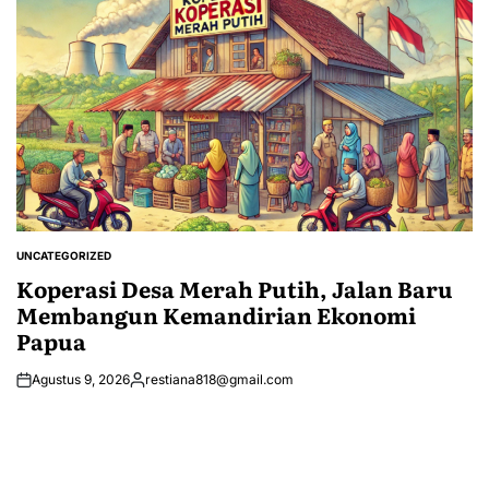
UNCATEGORIZED
POSTED
IN
Koperasi Desa Merah Putih, Jalan Baru
Membangun Kemandirian Ekonomi
Papua
Agustus 9, 2026
restiana818@gmail.com
Posted
by