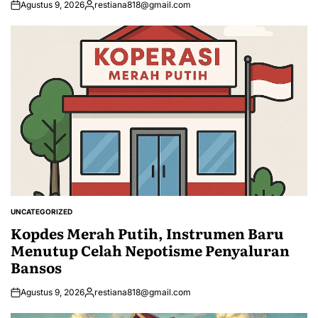
Agustus 9, 2026
restiana818@gmail.com
Posted
by
UNCATEGORIZED
POSTED
IN
Kopdes Merah Putih, Instrumen Baru
Menutup Celah Nepotisme Penyaluran
Bansos
Agustus 9, 2026
restiana818@gmail.com
Posted
by