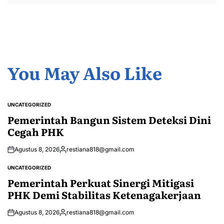
You May Also Like
UNCATEGORIZED
POSTED
IN
Pemerintah Bangun Sistem Deteksi Dini
Cegah PHK
Agustus 8, 2026
restiana818@gmail.com
Posted
by
UNCATEGORIZED
POSTED
IN
Pemerintah Perkuat Sinergi Mitigasi
PHK Demi Stabilitas Ketenagakerjaan
Agustus 8, 2026
restiana818@gmail.com
Posted