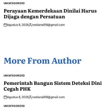
by
UNCATEGORIZED
POSTED
IN
Perayaan Kemerdekaan Dinilai Harus
Dijaga dengan Persatuan
Agustus 8, 2026
restiana818@gmail.com
Posted
by
More From Author
UNCATEGORIZED
POSTED
IN
Pemerintah Bangun Sistem Deteksi Dini
Cegah PHK
Agustus 8, 2026
restiana818@gmail.com
Posted
by
UNCATEGORIZED
POSTED