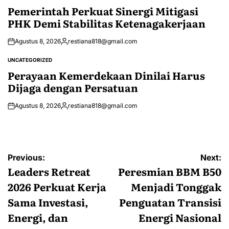
IN
Pemerintah Perkuat Sinergi Mitigasi
PHK Demi Stabilitas Ketenagakerjaan
Agustus 8, 2026
restiana818@gmail.com
Posted
by
UNCATEGORIZED
POSTED
IN
Perayaan Kemerdekaan Dinilai Harus
Dijaga dengan Persatuan
Agustus 8, 2026
restiana818@gmail.com
Posted
by
Navigasi
Previous:
Next:
pos
Leaders Retreat
Peresmian BBM B50
2026 Perkuat Kerja
Menjadi Tonggak
Sama Investasi,
Penguatan Transisi
Energi, dan
Energi Nasional