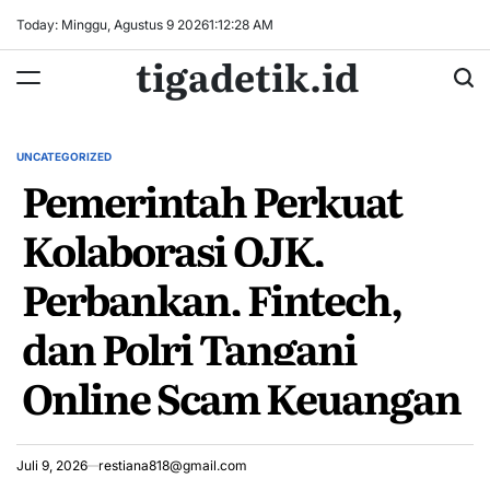
Skip
Today: Minggu, Agustus 9 2026
1
:
12
:
29
AM
to
tigadetik.id
content
UNCATEGORIZED
POSTED
Pemerintah Perkuat
IN
Kolaborasi OJK,
Perbankan, Fintech,
dan Polri Tangani
Online Scam Keuangan
Juli 9, 2026
restiana818@gmail.com