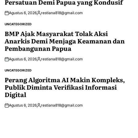
Persatuan Demi Papua yang Kondusif
Agustus 6, 2026
restiana818@gmail.com
Posted
by
UNCATEGORIZED
POSTED
IN
BMP Ajak Masyarakat Tolak Aksi
Anarkis Demi Menjaga Keamanan dan
Pembangunan Papua
Agustus 6, 2026
restiana818@gmail.com
Posted
by
UNCATEGORIZED
POSTED
IN
Perang Algoritma AI Makin Kompleks,
Publik Diminta Verifikasi Informasi
Digital
Agustus 6, 2026
restiana818@gmail.com
Posted
by