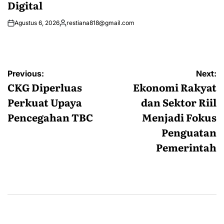
Digital
Agustus 6, 2026
restiana818@gmail.com
Posted
by
Navigasi
Previous:
Next:
pos
CKG Diperluas
Ekonomi Rakyat
Perkuat Upaya
dan Sektor Riil
Pencegahan TBC
Menjadi Fokus
Penguatan
Pemerintah