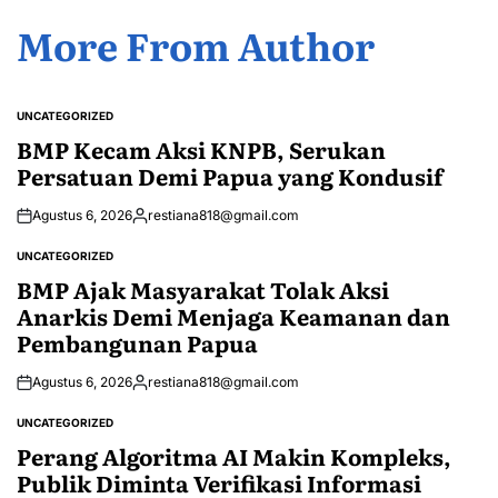
More From Author
UNCATEGORIZED
POSTED
IN
BMP Kecam Aksi KNPB, Serukan
Persatuan Demi Papua yang Kondusif
Agustus 6, 2026
restiana818@gmail.com
Posted
by
UNCATEGORIZED
POSTED
IN
BMP Ajak Masyarakat Tolak Aksi
Anarkis Demi Menjaga Keamanan dan
Pembangunan Papua
Agustus 6, 2026
restiana818@gmail.com
Posted
by
UNCATEGORIZED
POSTED
IN
Perang Algoritma AI Makin Kompleks,
Publik Diminta Verifikasi Informasi