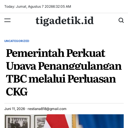
Skip
Today: Jumat, Agustus 7 2026
6
:
32
:
06
AM
to
tigadetik.id
content
UNCATEGORIZED
POSTED
Pemerintah Perkuat
IN
Upaya Penanggulangan
TBC melalui Perluasan
CKG
Juni 11, 2026
restiana818@gmail.com