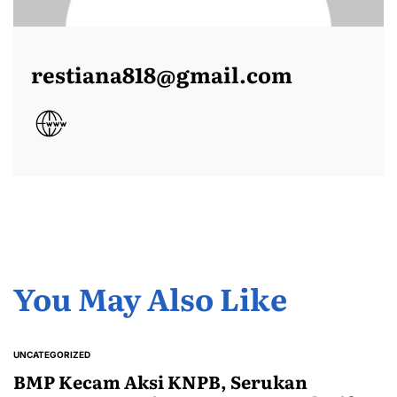
restiana818@gmail.com
You May Also Like
UNCATEGORIZED
POSTED
IN
BMP Kecam Aksi KNPB, Serukan