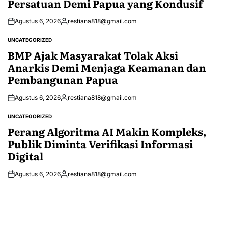
Persatuan Demi Papua yang Kondusif
Agustus 6, 2026
restiana818@gmail.com
Posted
by
UNCATEGORIZED
POSTED
IN
BMP Ajak Masyarakat Tolak Aksi
Anarkis Demi Menjaga Keamanan dan
Pembangunan Papua
Agustus 6, 2026
restiana818@gmail.com
Posted
by
UNCATEGORIZED
POSTED
IN
Perang Algoritma AI Makin Kompleks,
Publik Diminta Verifikasi Informasi
Digital
Agustus 6, 2026
restiana818@gmail.com
Posted
by