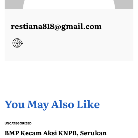
restiana818@gmail.com
You May Also Like
UNCATEGORIZED
POSTED
IN
BMP Kecam Aksi KNPB, Serukan