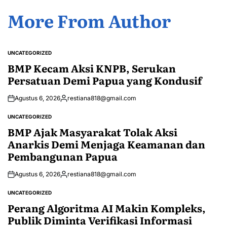
More From Author
UNCATEGORIZED
POSTED
IN
BMP Kecam Aksi KNPB, Serukan
Persatuan Demi Papua yang Kondusif
Agustus 6, 2026
restiana818@gmail.com
Posted
by
UNCATEGORIZED
POSTED
IN
BMP Ajak Masyarakat Tolak Aksi
Anarkis Demi Menjaga Keamanan dan
Pembangunan Papua
Agustus 6, 2026
restiana818@gmail.com
Posted
by
UNCATEGORIZED
POSTED
IN
Perang Algoritma AI Makin Kompleks,
Publik Diminta Verifikasi Informasi