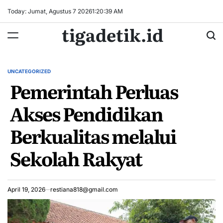
Skip
Today: Jumat, Agustus 7 2026
1
:
20
:
40
AM
to
tigadetik.id
content
UNCATEGORIZED
POSTED
Pemerintah Perluas
IN
Akses Pendidikan
Berkualitas melalui
Sekolah Rakyat
April 19, 2026
restiana818@gmail.com