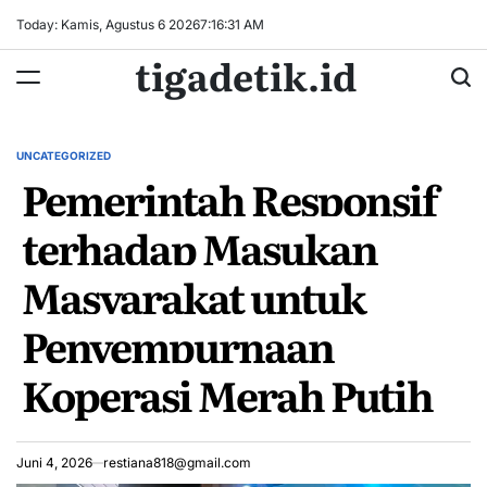
Skip
Today: Kamis, Agustus 6 2026
7
:
16
:
32
AM
to
tigadetik.id
content
UNCATEGORIZED
POSTED
Pemerintah Responsif
IN
terhadap Masukan
Masyarakat untuk
Penyempurnaan
Koperasi Merah Putih
Juni 4, 2026
restiana818@gmail.com