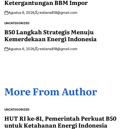
Ketergantungan BBM Impor
Agustus 6, 2026
restiana818@gmail.com
Posted
by
UNCATEGORIZED
POSTED
IN
B50 Langkah Strategis Menuju
Kemerdekaan Energi Indonesia
Agustus 6, 2026
restiana818@gmail.com
Posted
by
More From Author
UNCATEGORIZED
POSTED
IN
HUT RI ke-81, Pemerintah Perkuat B50
untuk Ketahanan Energi Indonesia