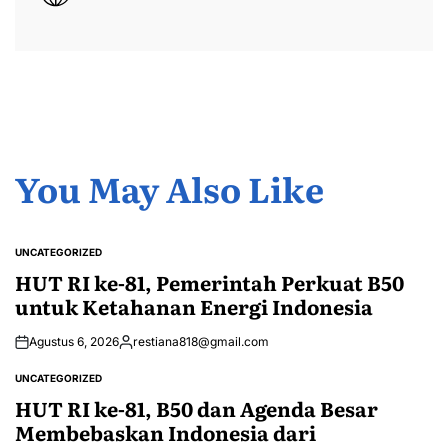
You May Also Like
UNCATEGORIZED
POSTED
IN
HUT RI ke-81, Pemerintah Perkuat B50
untuk Ketahanan Energi Indonesia
Agustus 6, 2026
restiana818@gmail.com
Posted
by
UNCATEGORIZED
POSTED
IN
HUT RI ke-81, B50 dan Agenda Besar
Membebaskan Indonesia dari