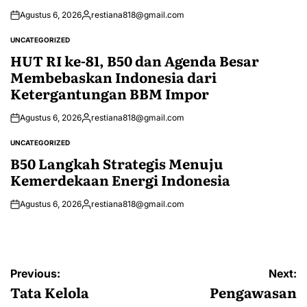
Agustus 6, 2026
restiana818@gmail.com
Posted
by
UNCATEGORIZED
POSTED
IN
HUT RI ke-81, B50 dan Agenda Besar
Membebaskan Indonesia dari
Ketergantungan BBM Impor
Agustus 6, 2026
restiana818@gmail.com
Posted
by
UNCATEGORIZED
POSTED
IN
B50 Langkah Strategis Menuju
Kemerdekaan Energi Indonesia
Agustus 6, 2026
restiana818@gmail.com
Posted
by
Navigasi
Previous:
Next:
pos
Tata Kelola
Pengawasan