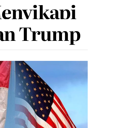
enyikapi
an Trump