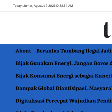
Skip
Today: Jumat, Agustus 7 2026
10
:
32
:
55
AM
to
content
About
Berantas Tambang Ilegal Ja
Bijak Gunakan Energi, Jangan Boros 
Bijak Konsumsi Energi sebagai Kunci 
Dampak Global Diantisipasi, Masyar
Digitalisasi Percepat Wujudkan Pend