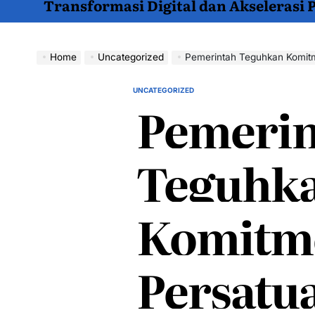
Transformasi Digital dan Akselerasi
Home
Uncategorized
Pemerintah Teguhkan Komitmen P
UNCATEGORIZED
POSTED
Pemerin
IN
Teguhk
Komitm
Persatu