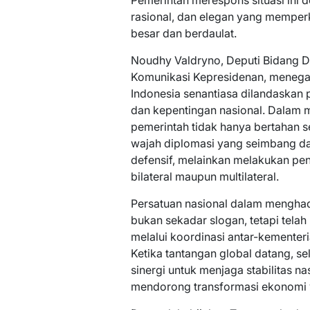
Pemerintah merespons situasi ini 
rasional, dan elegan yang memperk
besar dan berdaulat.
Noudhy Valdryno, Deputi Bidang D
Komunikasi Kepresidenan, menegas
Indonesia senantiasa dilandaskan p
dan kepentingan nasional. Dalam m
pemerintah tidak hanya bertahan s
wajah diplomasi yang seimbang dan
defensif, melainkan melakukan pen
bilateral maupun multilateral.
Persatuan nasional dalam menghad
bukan sekadar slogan, tetapi tela
melalui koordinasi antar-kementeri
Ketika tantangan global datang, s
sinergi untuk menjaga stabilitas n
mendorong transformasi ekonomi y