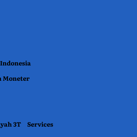
 Indonesia
n Moneter
ayah 3T
Services