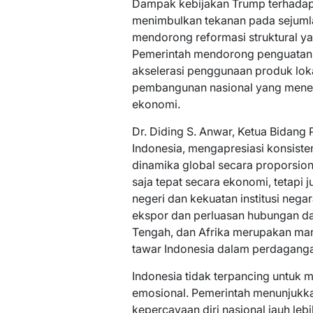
Dampak kebijakan Trump terhada
menimbulkan tekanan pada sejumlah
mendorong reformasi struktural y
Pemerintah mendorong penguatan pas
akselerasi penggunaan produk lokal
pembangunan nasional yang menek
ekonomi.
Dr. Diding S. Anwar, Ketua Bidang
Indonesia, mengapresiasi konsist
dinamika global secara proporsion
saja tepat secara ekonomi, tetapi 
negeri dan kekuatan institusi negar
ekspor dan perluasan hubungan d
Tengah, dan Afrika merupakan man
tawar Indonesia dalam perdagangan
Indonesia tidak terpancing untuk
emosional. Pemerintah menunjukk
kepercayaan diri nasional jauh lebi