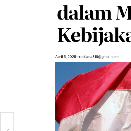
dalam M
Kebijak
April 5, 2025
restiana818@gmail.com
s