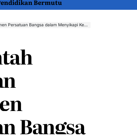
 Pendidikan Bermutu
ersatuan Bangsa dalam Menyikapi Kebijakan Trump
tah
an
en
an Bangsa