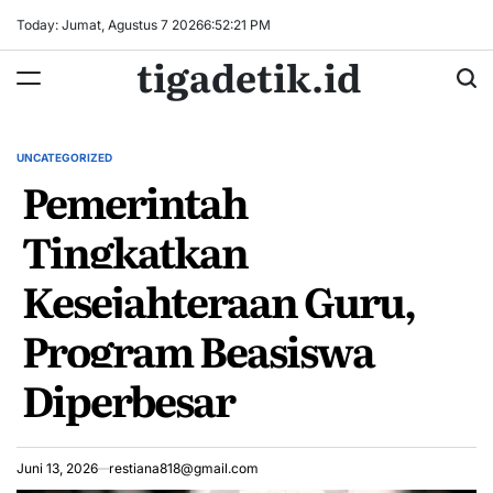
Skip
Today: Jumat, Agustus 7 2026
6
:
52
:
21
PM
to
tigadetik.id
content
UNCATEGORIZED
POSTED
Pemerintah
IN
Tingkatkan
Kesejahteraan Guru,
Program Beasiswa
Diperbesar
Juni 13, 2026
restiana818@gmail.com