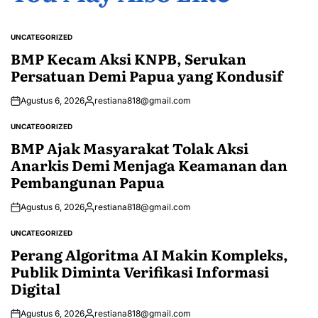
UNCATEGORIZED
POSTED
IN
BMP Kecam Aksi KNPB, Serukan
Persatuan Demi Papua yang Kondusif
Agustus 6, 2026
restiana818@gmail.com
Posted
by
UNCATEGORIZED
POSTED
IN
BMP Ajak Masyarakat Tolak Aksi
Anarkis Demi Menjaga Keamanan dan
Pembangunan Papua
Agustus 6, 2026
restiana818@gmail.com
Posted
by
UNCATEGORIZED
POSTED
IN
Perang Algoritma AI Makin Kompleks,
Publik Diminta Verifikasi Informasi
Digital
Agustus 6, 2026
restiana818@gmail.com