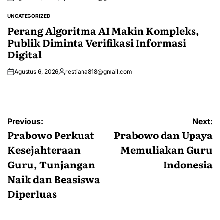
Posted
by
UNCATEGORIZED
POSTED
IN
Perang Algoritma AI Makin Kompleks,
Publik Diminta Verifikasi Informasi
Digital
Agustus 6, 2026
restiana818@gmail.com
Posted
by
Navigasi
Previous:
Next:
pos
Prabowo Perkuat
Prabowo dan Upaya
Kesejahteraan
Memuliakan Guru
Guru, Tunjangan
Indonesia
Naik dan Beasiswa
Diperluas