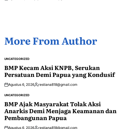
Posted
by
More From Author
UNCATEGORIZED
POSTED
IN
BMP Kecam Aksi KNPB, Serukan
Persatuan Demi Papua yang Kondusif
Agustus 6, 2026
restiana818@gmail.com
Posted
by
UNCATEGORIZED
POSTED
IN
BMP Ajak Masyarakat Tolak Aksi
Anarkis Demi Menjaga Keamanan dan
Pembangunan Papua
Agustus 6, 2026
restiana818@gmail.com