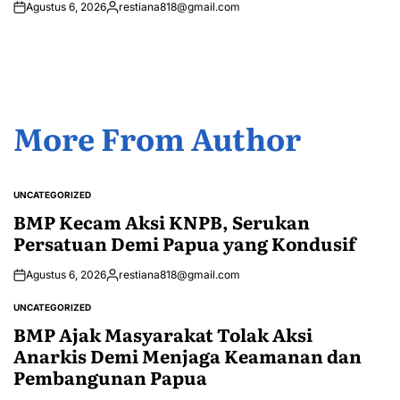
Agustus 6, 2026
restiana818@gmail.com
Posted
by
More From Author
UNCATEGORIZED
POSTED
IN
BMP Kecam Aksi KNPB, Serukan
Persatuan Demi Papua yang Kondusif
Agustus 6, 2026
restiana818@gmail.com
Posted
by
UNCATEGORIZED
POSTED
IN
BMP Ajak Masyarakat Tolak Aksi
Anarkis Demi Menjaga Keamanan dan
Pembangunan Papua