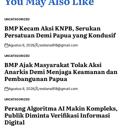
You May Also Like
UNCATEGORIZED
POSTED
IN
BMP Kecam Aksi KNPB, Serukan
Persatuan Demi Papua yang Kondusif
Agustus 6, 2026
restiana818@gmail.com
Posted
by
UNCATEGORIZED
POSTED
IN
BMP Ajak Masyarakat Tolak Aksi
Anarkis Demi Menjaga Keamanan dan
Pembangunan Papua
Agustus 6, 2026
restiana818@gmail.com
Posted
by
UNCATEGORIZED
POSTED
IN
Perang Algoritma AI Makin Kompleks,
Publik Diminta Verifikasi Informasi
Digital