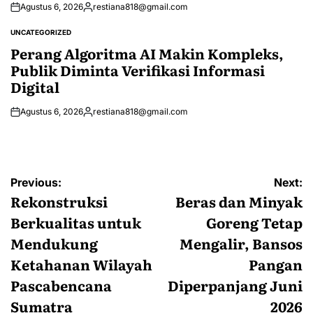
Agustus 6, 2026
restiana818@gmail.com
Posted
by
UNCATEGORIZED
POSTED
IN
Perang Algoritma AI Makin Kompleks,
Publik Diminta Verifikasi Informasi
Digital
Agustus 6, 2026
restiana818@gmail.com
Posted
by
Navigasi
Previous:
Next:
pos
Rekonstruksi
Beras dan Minyak
Berkualitas untuk
Goreng Tetap
Mendukung
Mengalir, Bansos
Ketahanan Wilayah
Pangan
Pascabencana
Diperpanjang Juni
Sumatra
2026