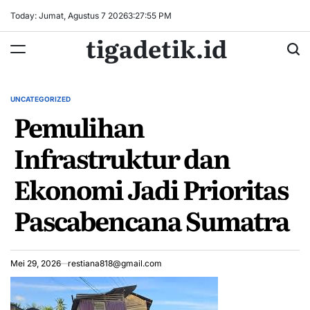
Skip
Today: Jumat, Agustus 7 2026
3
:
27
:
55
PM
to
tigadetik.id
content
UNCATEGORIZED
POSTED
Pemulihan
IN
Infrastruktur dan
Ekonomi Jadi Prioritas
Pascabencana Sumatra
Mei 29, 2026
restiana818@gmail.com