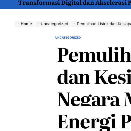
Transformasi Digital dan Akselerasi
Home
Uncategorized
Pemulihan Listrik dan Kesia
UNCATEGORIZED
POSTED
Pemulih
IN
dan Kes
Negara 
Energi 