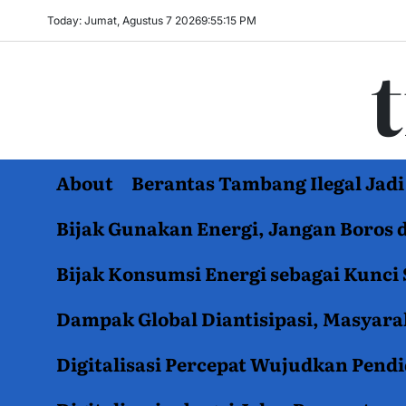
Skip
Today: Jumat, Agustus 7 2026
9
:
55
:
16
PM
to
content
About
Berantas Tambang Ilegal Ja
Bijak Gunakan Energi, Jangan Boros 
Bijak Konsumsi Energi sebagai Kunci 
Dampak Global Diantisipasi, Masyar
Digitalisasi Percepat Wujudkan Pend