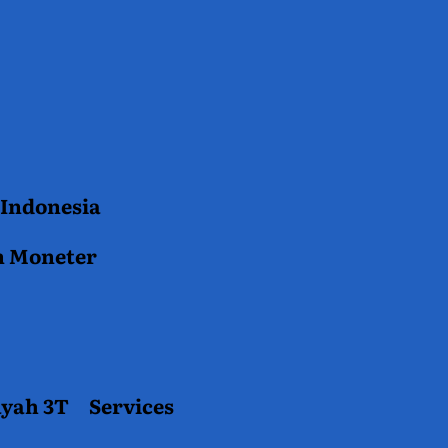
 Indonesia
n Moneter
ayah 3T
Services