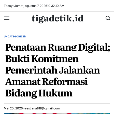
Skip
Today: Jumat, Agustus 7 2026
10
:
32
:
11
AM
to
tigadetik.id
content
UNCATEGORIZED
POSTED
Penataan Ruang Digital;
IN
Bukti Komitmen
Pemerintah Jalankan
Amanat Reformasi
Bidang Hukum
Mei 20, 2026
restiana818@gmail.com