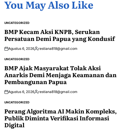
You May Also Like
UNCATEGORIZED
POSTED
IN
BMP Kecam Aksi KNPB, Serukan
Persatuan Demi Papua yang Kondusif
Agustus 6, 2026
restiana818@gmail.com
Posted
by
UNCATEGORIZED
POSTED
IN
BMP Ajak Masyarakat Tolak Aksi
Anarkis Demi Menjaga Keamanan dan
Pembangunan Papua
Agustus 6, 2026
restiana818@gmail.com
Posted
by
UNCATEGORIZED
POSTED
IN
Perang Algoritma AI Makin Kompleks,
Publik Diminta Verifikasi Informasi
Digital