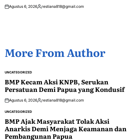
Agustus 6, 2026
restiana818@gmail.com
Posted
by
More From Author
UNCATEGORIZED
POSTED
IN
BMP Kecam Aksi KNPB, Serukan
Persatuan Demi Papua yang Kondusif
Agustus 6, 2026
restiana818@gmail.com
Posted
by
UNCATEGORIZED
POSTED
IN
BMP Ajak Masyarakat Tolak Aksi
Anarkis Demi Menjaga Keamanan dan
Pembangunan Papua