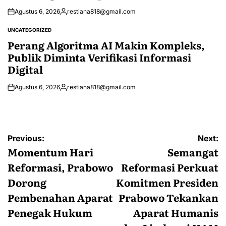
Agustus 6, 2026
restiana818@gmail.com
Posted
by
UNCATEGORIZED
POSTED
IN
Perang Algoritma AI Makin Kompleks,
Publik Diminta Verifikasi Informasi
Digital
Agustus 6, 2026
restiana818@gmail.com
Posted
by
Navigasi
Previous:
Next:
pos
Momentum Hari
Semangat
Reformasi, Prabowo
Reformasi Perkuat
Dorong
Komitmen Presiden
Pembenahan Aparat
Prabowo Tekankan
Penegak Hukum
Aparat Humanis