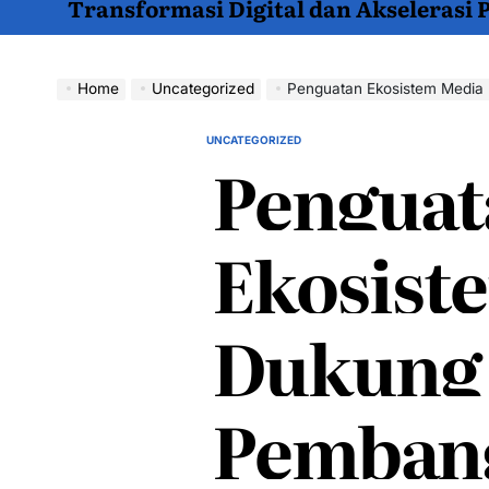
Transformasi Digital dan Akselerasi
Home
Uncategorized
Penguatan Ekosistem Media Dukun
UNCATEGORIZED
POSTED
Penguat
IN
Ekosist
Dukung
Pemban