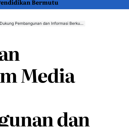
 Pendidikan Bermutu
g Pembangunan dan Informasi Berkualitas di Papua
an
em Media
gunan dan