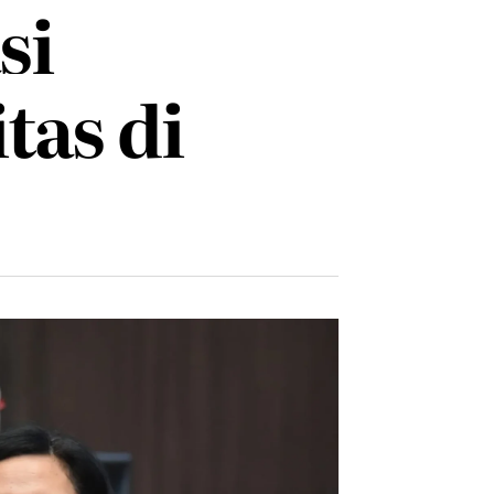
si
tas di