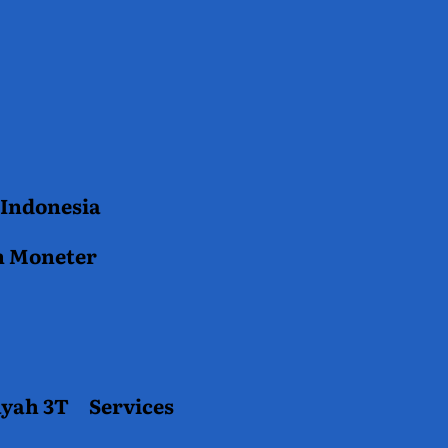
 Indonesia
n Moneter
ayah 3T
Services