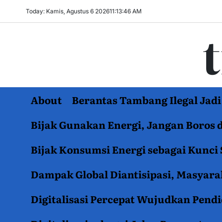
Skip
Today: Kamis, Agustus 6 2026
11
:
13
:
47
AM
to
content
About
Berantas Tambang Ilegal Ja
Bijak Gunakan Energi, Jangan Boros 
Bijak Konsumsi Energi sebagai Kunci 
Dampak Global Diantisipasi, Masyar
Digitalisasi Percepat Wujudkan Pend