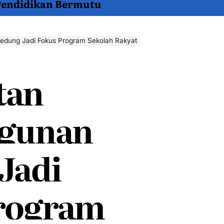
 Pendidikan Bermutu
dung Jadi Fokus Program Sekolah Rakyat
tan
gunan
Jadi
rogram