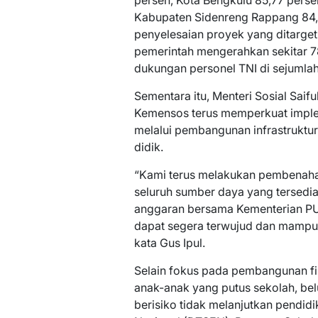
persen, Kota Bengkulu 85,77 perse
Kabupaten Sidenreng Rappang 84
penyelesaian proyek yang ditarge
pemerintah mengerahkan sekitar 7
dukungan personel TNI di sejumla
Sementara itu, Menteri Sosial Saif
Kemensos terus memperkuat imple
melalui pembangunan infrastruktu
didik.
“Kami terus melakukan pembenaha
seluruh sumber daya yang tersedi
anggaran bersama Kementerian PU
dapat segera terwujud dan mampu 
kata Gus Ipul.
Selain fokus pada pembangunan fi
anak-anak yang putus sekolah, be
berisiko tidak melanjutkan pendid