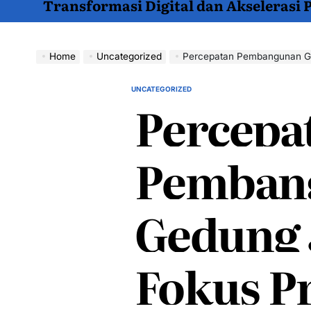
Transformasi Digital dan Akselerasi
Home
Uncategorized
Percepatan Pembangunan Ge
UNCATEGORIZED
POSTED
Percepa
IN
Pemban
Gedung 
Fokus P