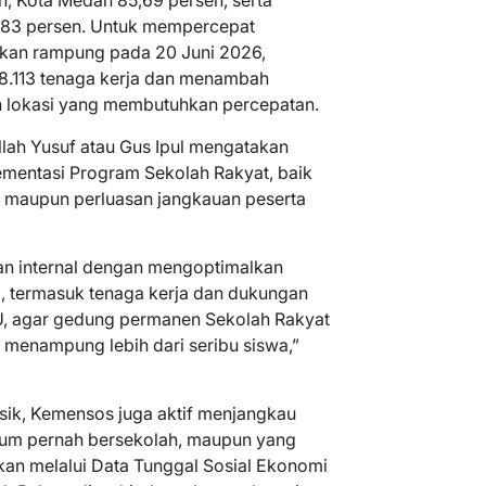
n, Kota Medan 85,69 persen, serta
,83 persen. Untuk mempercepat
tkan rampung pada 20 Juni 2026,
8.113 tenaga kerja dan menambah
h lokasi yang membutuhkan percepatan.
ullah Yusuf atau Gus Ipul mengatakan
mentasi Program Sekolah Rakyat, baik
r maupun perluasan jangkauan peserta
n internal dengan mengoptimalkan
a, termasuk tenaga kerja dan dukungan
, agar gedung permanen Sekolah Rakyat
menampung lebih dari seribu siswa,”
sik, Kemensos juga aktif menjangkau
lum pernah bersekolah, maupun yang
ikan melalui Data Tunggal Sosial Ekonomi