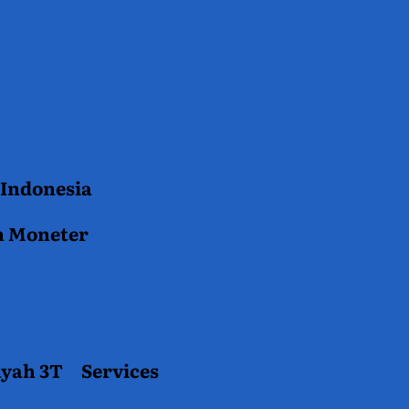
 Indonesia
n Moneter
ayah 3T
Services