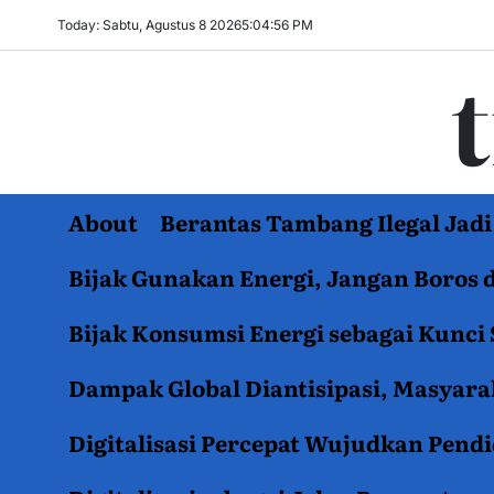
Skip
Today: Sabtu, Agustus 8 2026
5
:
04
:
56
PM
to
content
About
Berantas Tambang Ilegal Ja
Bijak Gunakan Energi, Jangan Boros 
Bijak Konsumsi Energi sebagai Kunci 
Dampak Global Diantisipasi, Masyar
Digitalisasi Percepat Wujudkan Pend