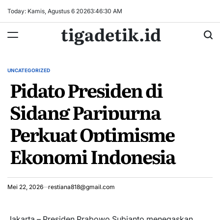
Skip
Today: Kamis, Agustus 6 2026
3
:
46
:
30
AM
to
tigadetik.id
content
UNCATEGORIZED
POSTED
Pidato Presiden di
IN
Sidang Paripurna
Perkuat Optimisme
Ekonomi Indonesia
Mei 22, 2026
restiana818@gmail.com
Jakarta – Presiden Prabowo Subianto menegaskan