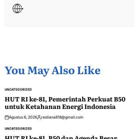
You May Also Like
UNCATEGORIZED
POSTED
IN
HUT RI ke-81, Pemerintah Perkuat B50
untuk Ketahanan Energi Indonesia
Agustus 6, 2026
restiana818@gmail.com
Posted
by
UNCATEGORIZED
POSTED
IN
HUT RI ke-81, B50 dan Agenda Besar