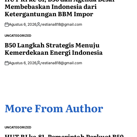
Membebaskan Indonesia dari
Ketergantungan BBM Impor
Agustus 6, 2026
restiana818@gmail.com
Posted
by
UNCATEGORIZED
POSTED
IN
B50 Langkah Strategis Menuju
Kemerdekaan Energi Indonesia
Agustus 6, 2026
restiana818@gmail.com
Posted
by
More From Author
UNCATEGORIZED
POSTED
IN
HUT RI ke-81, Pemerintah Perkuat B50