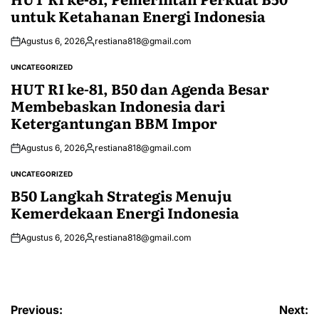
untuk Ketahanan Energi Indonesia
Agustus 6, 2026
restiana818@gmail.com
Posted
by
UNCATEGORIZED
POSTED
IN
HUT RI ke-81, B50 dan Agenda Besar
Membebaskan Indonesia dari
Ketergantungan BBM Impor
Agustus 6, 2026
restiana818@gmail.com
Posted
by
UNCATEGORIZED
POSTED
IN
B50 Langkah Strategis Menuju
Kemerdekaan Energi Indonesia
Agustus 6, 2026
restiana818@gmail.com
Posted
by
Navigasi
Previous:
Next: