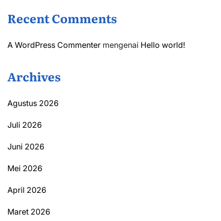
Recent Comments
A WordPress Commenter
mengenai
Hello world!
Archives
Agustus 2026
Juli 2026
Juni 2026
Mei 2026
April 2026
Maret 2026