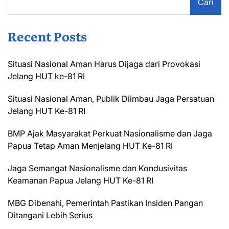
Cari
Recent Posts
Situasi Nasional Aman Harus Dijaga dari Provokasi
Jelang HUT ke-81 RI
Situasi Nasional Aman, Publik Diimbau Jaga Persatuan
Jelang HUT Ke-81 RI
BMP Ajak Masyarakat Perkuat Nasionalisme dan Jaga
Papua Tetap Aman Menjelang HUT Ke-81 RI
Jaga Semangat Nasionalisme dan Kondusivitas
Keamanan Papua Jelang HUT Ke-81 RI
MBG Dibenahi, Pemerintah Pastikan Insiden Pangan
Ditangani Lebih Serius