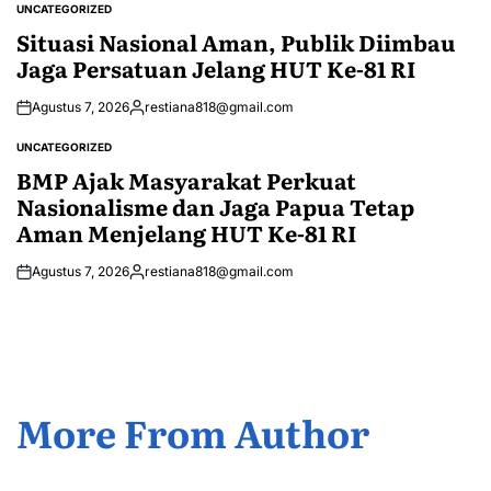
UNCATEGORIZED
POSTED
IN
Situasi Nasional Aman, Publik Diimbau
Jaga Persatuan Jelang HUT Ke-81 RI
Agustus 7, 2026
restiana818@gmail.com
Posted
by
UNCATEGORIZED
POSTED
IN
BMP Ajak Masyarakat Perkuat
Nasionalisme dan Jaga Papua Tetap
Aman Menjelang HUT Ke-81 RI
Agustus 7, 2026
restiana818@gmail.com
Posted
by
More From Author