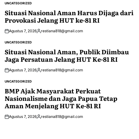
UNCATEGORIZED
POSTED
IN
Situasi Nasional Aman Harus Dijaga dari
Provokasi Jelang HUT ke-81 RI
Agustus 7, 2026
restiana818@gmail.com
Posted
by
UNCATEGORIZED
POSTED
IN
Situasi Nasional Aman, Publik Diimbau
Jaga Persatuan Jelang HUT Ke-81 RI
Agustus 7, 2026
restiana818@gmail.com
Posted
by
UNCATEGORIZED
POSTED
IN
BMP Ajak Masyarakat Perkuat
Nasionalisme dan Jaga Papua Tetap
Aman Menjelang HUT Ke-81 RI
Agustus 7, 2026
restiana818@gmail.com
Posted
by