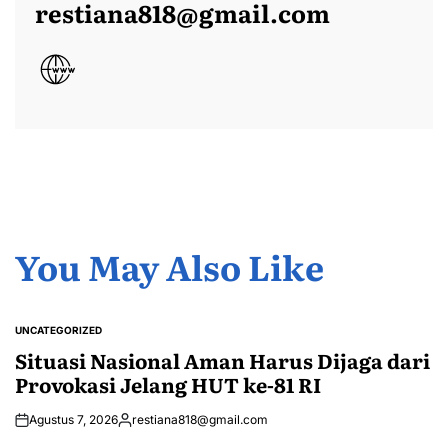
restiana818@gmail.com
You May Also Like
UNCATEGORIZED
POSTED
IN
Situasi Nasional Aman Harus Dijaga dari
Provokasi Jelang HUT ke-81 RI
Agustus 7, 2026
restiana818@gmail.com
Posted
by