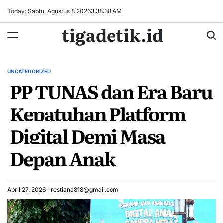
Skip
Today: Sabtu, Agustus 8 2026
3
:
38
:
38
AM
to
tigadetik.id
content
UNCATEGORIZED
POSTED
PP TUNAS dan Era Baru
IN
Kepatuhan Platform
Digital Demi Masa
Depan Anak
April 27, 2026
restiana818@gmail.com