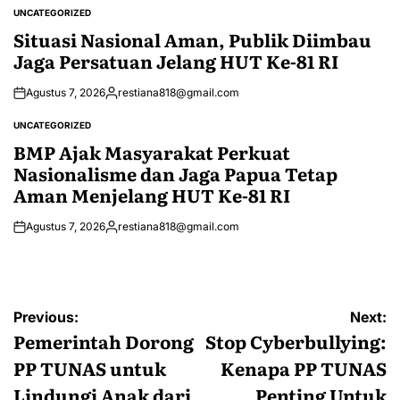
by
UNCATEGORIZED
POSTED
IN
Situasi Nasional Aman, Publik Diimbau
Jaga Persatuan Jelang HUT Ke-81 RI
Agustus 7, 2026
restiana818@gmail.com
Posted
by
UNCATEGORIZED
POSTED
IN
BMP Ajak Masyarakat Perkuat
Nasionalisme dan Jaga Papua Tetap
Aman Menjelang HUT Ke-81 RI
Agustus 7, 2026
restiana818@gmail.com
Posted
by
Navigasi
Previous:
Next:
pos
Pemerintah Dorong
Stop Cyberbullying:
PP TUNAS untuk
Kenapa PP TUNAS
Lindungi Anak dari
Penting Untuk