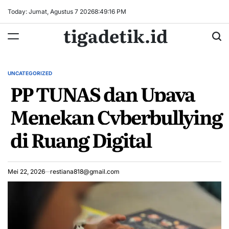
Skip
Today: Jumat, Agustus 7 2026
8
:
49
:
16
PM
to
tigadetik.id
content
UNCATEGORIZED
POSTED
PP TUNAS dan Upaya
IN
Menekan Cyberbullying
di Ruang Digital
Mei 22, 2026
restiana818@gmail.com