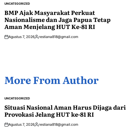
by
UNCATEGORIZED
POSTED
IN
BMP Ajak Masyarakat Perkuat
Nasionalisme dan Jaga Papua Tetap
Aman Menjelang HUT Ke-81 RI
Agustus 7, 2026
restiana818@gmail.com
Posted
by
More From Author
UNCATEGORIZED
POSTED
IN
Situasi Nasional Aman Harus Dijaga dari
Provokasi Jelang HUT ke-81 RI
Agustus 7, 2026
restiana818@gmail.com
Posted