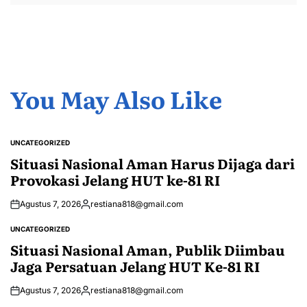
You May Also Like
UNCATEGORIZED
POSTED
IN
Situasi Nasional Aman Harus Dijaga dari
Provokasi Jelang HUT ke-81 RI
Agustus 7, 2026
restiana818@gmail.com
Posted
by
UNCATEGORIZED
POSTED
IN
Situasi Nasional Aman, Publik Diimbau
Jaga Persatuan Jelang HUT Ke-81 RI
Agustus 7, 2026
restiana818@gmail.com
Posted