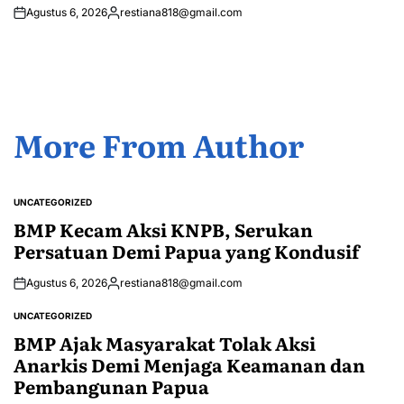
Agustus 6, 2026
restiana818@gmail.com
Posted
by
More From Author
UNCATEGORIZED
POSTED
IN
BMP Kecam Aksi KNPB, Serukan
Persatuan Demi Papua yang Kondusif
Agustus 6, 2026
restiana818@gmail.com
Posted
by
UNCATEGORIZED
POSTED
IN
BMP Ajak Masyarakat Tolak Aksi
Anarkis Demi Menjaga Keamanan dan
Pembangunan Papua