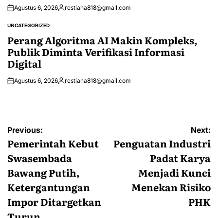
Agustus 6, 2026
restiana818@gmail.com
Posted
by
UNCATEGORIZED
POSTED
IN
Perang Algoritma AI Makin Kompleks,
Publik Diminta Verifikasi Informasi
Digital
Agustus 6, 2026
restiana818@gmail.com
Posted
by
Navigasi
Previous:
Next:
pos
Pemerintah Kebut
Penguatan Industri
Swasembada
Padat Karya
Bawang Putih,
Menjadi Kunci
Ketergantungan
Menekan Risiko
Impor Ditargetkan
PHK
Turun