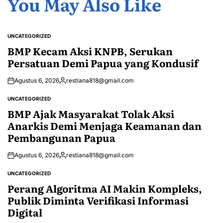
You May Also Like
UNCATEGORIZED
POSTED
IN
BMP Kecam Aksi KNPB, Serukan
Persatuan Demi Papua yang Kondusif
Agustus 6, 2026
restiana818@gmail.com
Posted
by
UNCATEGORIZED
POSTED
IN
BMP Ajak Masyarakat Tolak Aksi
Anarkis Demi Menjaga Keamanan dan
Pembangunan Papua
Agustus 6, 2026
restiana818@gmail.com
Posted
by
UNCATEGORIZED
POSTED
IN
Perang Algoritma AI Makin Kompleks,
Publik Diminta Verifikasi Informasi
Digital