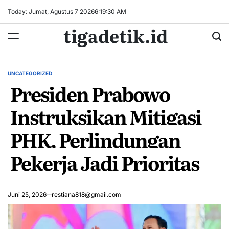
Skip
Today: Jumat, Agustus 7 2026
6
:
19
:
31
AM
to
tigadetik.id
content
UNCATEGORIZED
POSTED
Presiden Prabowo
IN
Instruksikan Mitigasi
PHK, Perlindungan
Pekerja Jadi Prioritas
Juni 25, 2026
restiana818@gmail.com