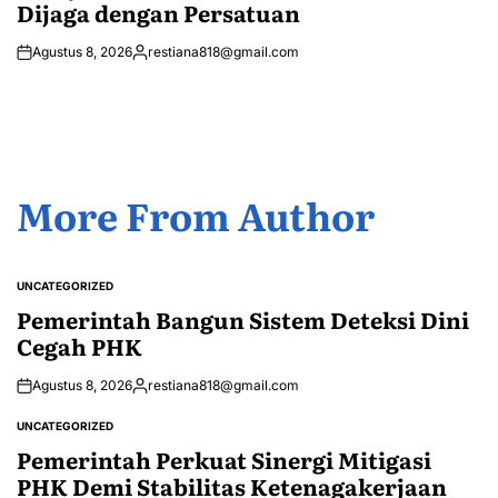
Dijaga dengan Persatuan
Agustus 8, 2026
restiana818@gmail.com
Posted
by
More From Author
UNCATEGORIZED
POSTED
IN
Pemerintah Bangun Sistem Deteksi Dini
Cegah PHK
Agustus 8, 2026
restiana818@gmail.com
Posted
by
UNCATEGORIZED
POSTED
IN
Pemerintah Perkuat Sinergi Mitigasi
PHK Demi Stabilitas Ketenagakerjaan