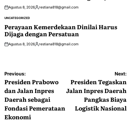
Agustus 8, 2026
restiana818@gmail.com
Posted
by
UNCATEGORIZED
POSTED
IN
Perayaan Kemerdekaan Dinilai Harus
Dijaga dengan Persatuan
Agustus 8, 2026
restiana818@gmail.com
Posted
by
Navigasi
Previous:
Next:
pos
Presiden Prabowo
Presiden Tegaskan
dan Jalan Inpres
Jalan Inpres Daerah
Daerah sebagai
Pangkas Biaya
Fondasi Pemerataan
Logistik Nasional
Ekonomi