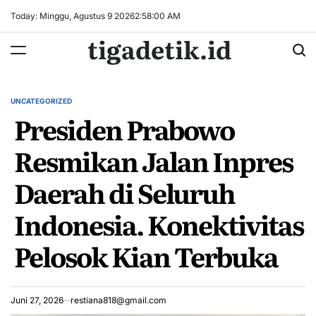
Skip
Today: Minggu, Agustus 9 2026
2
:
58
:
01
AM
to
tigadetik.id
content
UNCATEGORIZED
POSTED
Presiden Prabowo
IN
Resmikan Jalan Inpres
Daerah di Seluruh
Indonesia, Konektivitas
Pelosok Kian Terbuka
Juni 27, 2026
restiana818@gmail.com