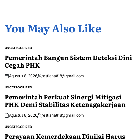
You May Also Like
UNCATEGORIZED
POSTED
IN
Pemerintah Bangun Sistem Deteksi Dini
Cegah PHK
Agustus 8, 2026
restiana818@gmail.com
Posted
by
UNCATEGORIZED
POSTED
IN
Pemerintah Perkuat Sinergi Mitigasi
PHK Demi Stabilitas Ketenagakerjaan
Agustus 8, 2026
restiana818@gmail.com
Posted
by
UNCATEGORIZED
POSTED
IN
Perayaan Kemerdekaan Dinilai Harus