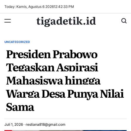
Skip
Today: Kamis, Agustus 6 2026
12
:
42
:
33
PM
to
tigadetik.id
content
UNCATEGORIZED
POSTED
Presiden Prabowo
IN
Tegaskan Aspirasi
Mahasiswa hingga
Warga Desa Punya Nilai
Sama
Juli 1, 2026
restiana818@gmail.com