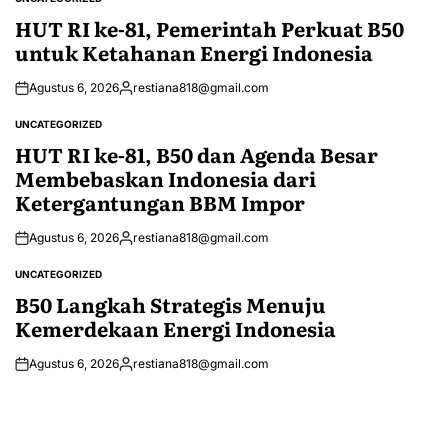
POSTED
IN
HUT RI ke-81, Pemerintah Perkuat B50
untuk Ketahanan Energi Indonesia
Agustus 6, 2026
restiana818@gmail.com
Posted
by
UNCATEGORIZED
POSTED
IN
HUT RI ke-81, B50 dan Agenda Besar
Membebaskan Indonesia dari
Ketergantungan BBM Impor
Agustus 6, 2026
restiana818@gmail.com
Posted
by
UNCATEGORIZED
POSTED
IN
B50 Langkah Strategis Menuju
Kemerdekaan Energi Indonesia
Agustus 6, 2026
restiana818@gmail.com
Posted
by