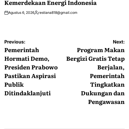
Kemerdekaan Energi Indonesia
Agustus 6, 2026
restiana818@gmail.com
Posted
by
Navigasi
Previous:
Next:
pos
Pemerintah
Program Makan
Hormati Demo,
Bergizi Gratis Tetap
Presiden Prabowo
Berjalan,
Pastikan Aspirasi
Pemerintah
Publik
Tingkatkan
Ditindaklanjuti
Dukungan dan
Pengawasan