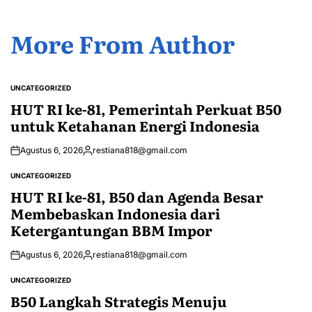
More From Author
UNCATEGORIZED
POSTED
IN
HUT RI ke-81, Pemerintah Perkuat B50
untuk Ketahanan Energi Indonesia
Agustus 6, 2026
restiana818@gmail.com
Posted
by
UNCATEGORIZED
POSTED
IN
HUT RI ke-81, B50 dan Agenda Besar
Membebaskan Indonesia dari
Ketergantungan BBM Impor
Agustus 6, 2026
restiana818@gmail.com
Posted
by
UNCATEGORIZED
POSTED
IN
B50 Langkah Strategis Menuju