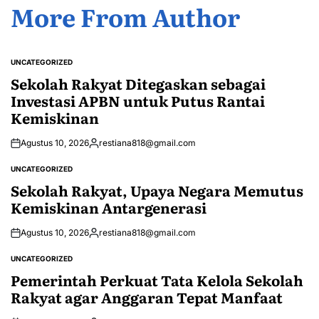
More From Author
UNCATEGORIZED
POSTED
IN
Sekolah Rakyat Ditegaskan sebagai
Investasi APBN untuk Putus Rantai
Kemiskinan
Agustus 10, 2026
restiana818@gmail.com
Posted
by
UNCATEGORIZED
POSTED
IN
Sekolah Rakyat, Upaya Negara Memutus
Kemiskinan Antargenerasi
Agustus 10, 2026
restiana818@gmail.com
Posted
by
UNCATEGORIZED
POSTED
IN
Pemerintah Perkuat Tata Kelola Sekolah
Rakyat agar Anggaran Tepat Manfaat