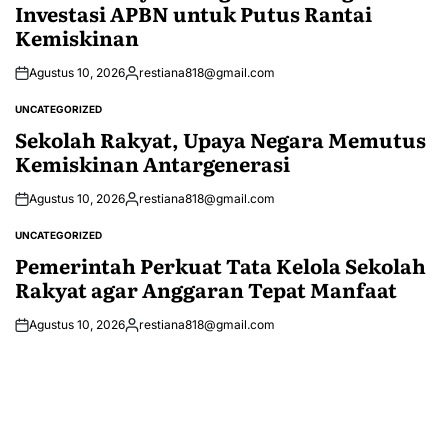
Investasi APBN untuk Putus Rantai
Kemiskinan
Agustus 10, 2026
restiana818@gmail.com
Posted
by
UNCATEGORIZED
POSTED
IN
Sekolah Rakyat, Upaya Negara Memutus
Kemiskinan Antargenerasi
Agustus 10, 2026
restiana818@gmail.com
Posted
by
UNCATEGORIZED
POSTED
IN
Pemerintah Perkuat Tata Kelola Sekolah
Rakyat agar Anggaran Tepat Manfaat
Agustus 10, 2026
restiana818@gmail.com
Posted
by