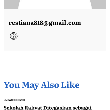
restiana818@gmail.com
You May Also Like
UNCATEGORIZED
POSTED
IN
Sekolah Rakyat Ditegaskan sebagai