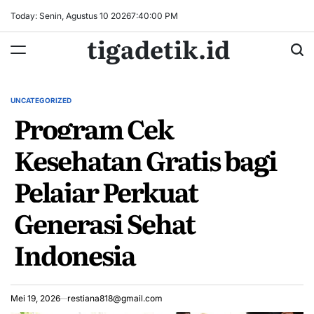
Skip
Today: Senin, Agustus 10 2026
7
:
40
:
01
PM
to
tigadetik.id
content
UNCATEGORIZED
POSTED
Program Cek
IN
Kesehatan Gratis bagi
Pelajar Perkuat
Generasi Sehat
Indonesia
Mei 19, 2026
restiana818@gmail.com