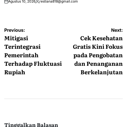
Agustus 10, 2026
restiana818@gmail.com
Posted
by
Navigasi
Previous:
Next:
pos
Mitigasi
Cek Kesehatan
Terintegrasi
Gratis Kini Fokus
Pemerintah
pada Pengobatan
Terhadap Fluktuasi
dan Penanganan
Rupiah
Berkelanjutan
Tinggalkan Balasan