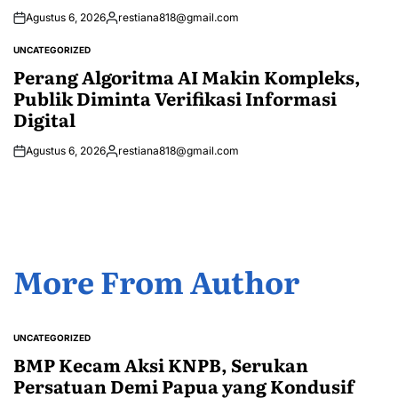
Agustus 6, 2026
restiana818@gmail.com
Posted
by
UNCATEGORIZED
POSTED
IN
Perang Algoritma AI Makin Kompleks,
Publik Diminta Verifikasi Informasi
Digital
Agustus 6, 2026
restiana818@gmail.com
Posted
by
More From Author
UNCATEGORIZED
POSTED
IN
BMP Kecam Aksi KNPB, Serukan
Persatuan Demi Papua yang Kondusif