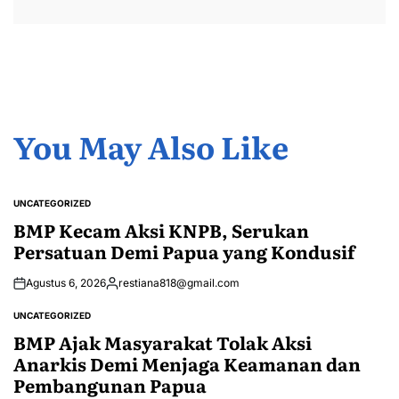
You May Also Like
UNCATEGORIZED
POSTED
IN
BMP Kecam Aksi KNPB, Serukan
Persatuan Demi Papua yang Kondusif
Agustus 6, 2026
restiana818@gmail.com
Posted
by
UNCATEGORIZED
POSTED
IN
BMP Ajak Masyarakat Tolak Aksi
Anarkis Demi Menjaga Keamanan dan
Pembangunan Papua