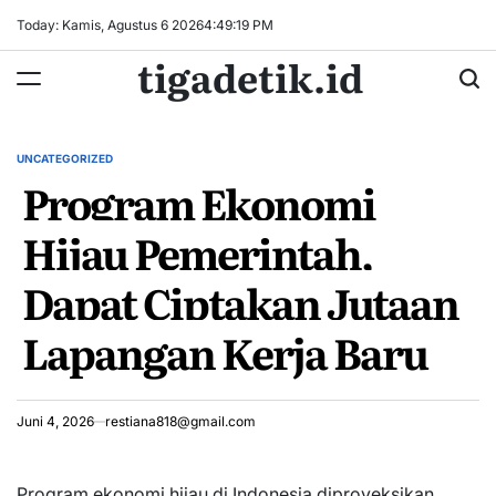
Skip
Today: Kamis, Agustus 6 2026
4
:
49
:
20
PM
to
tigadetik.id
content
UNCATEGORIZED
POSTED
Program Ekonomi
IN
Hijau Pemerintah,
Dapat Ciptakan Jutaan
Lapangan Kerja Baru
Juni 4, 2026
restiana818@gmail.com
Program ekonomi hijau di Indonesia diproyeksikan