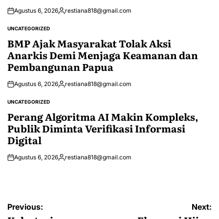
Agustus 6, 2026
restiana818@gmail.com
Posted
by
UNCATEGORIZED
POSTED
IN
BMP Ajak Masyarakat Tolak Aksi
Anarkis Demi Menjaga Keamanan dan
Pembangunan Papua
Agustus 6, 2026
restiana818@gmail.com
Posted
by
UNCATEGORIZED
POSTED
IN
Perang Algoritma AI Makin Kompleks,
Publik Diminta Verifikasi Informasi
Digital
Agustus 6, 2026
restiana818@gmail.com
Posted
by
Navigasi
Previous:
Next: