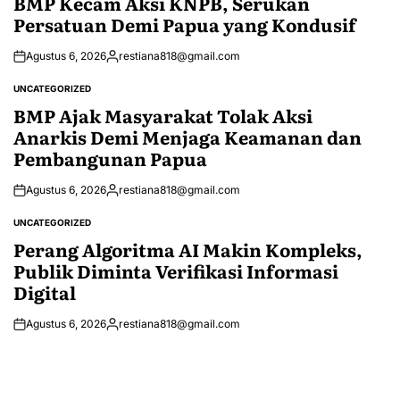
BMP Kecam Aksi KNPB, Serukan
Persatuan Demi Papua yang Kondusif
Agustus 6, 2026
restiana818@gmail.com
Posted
by
UNCATEGORIZED
POSTED
IN
BMP Ajak Masyarakat Tolak Aksi
Anarkis Demi Menjaga Keamanan dan
Pembangunan Papua
Agustus 6, 2026
restiana818@gmail.com
Posted
by
UNCATEGORIZED
POSTED
IN
Perang Algoritma AI Makin Kompleks,
Publik Diminta Verifikasi Informasi
Digital
Agustus 6, 2026
restiana818@gmail.com
Posted
by