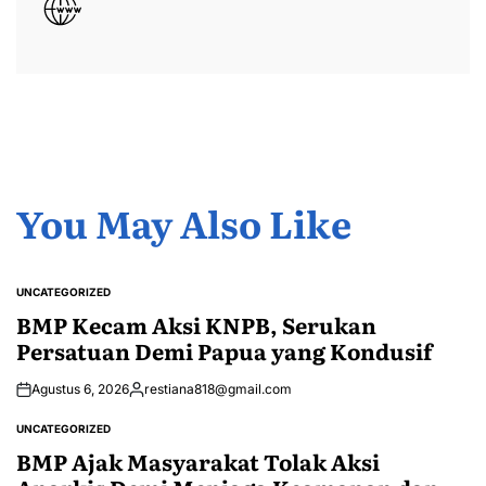
You May Also Like
UNCATEGORIZED
POSTED
IN
BMP Kecam Aksi KNPB, Serukan
Persatuan Demi Papua yang Kondusif
Agustus 6, 2026
restiana818@gmail.com
Posted
by
UNCATEGORIZED
POSTED
IN
BMP Ajak Masyarakat Tolak Aksi