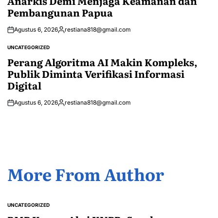
Anarkis Demi Menjaga Keamanan dan
Pembangunan Papua
Agustus 6, 2026
restiana818@gmail.com
Posted
by
UNCATEGORIZED
POSTED
IN
Perang Algoritma AI Makin Kompleks,
Publik Diminta Verifikasi Informasi
Digital
Agustus 6, 2026
restiana818@gmail.com
Posted
by
More From Author
UNCATEGORIZED
POSTED
IN