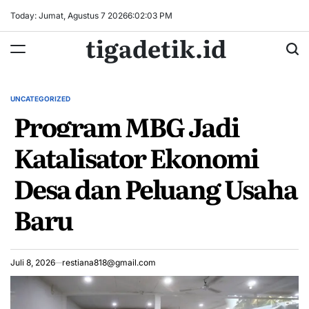
Skip
Today: Jumat, Agustus 7 2026
6
:
02
:
03
PM
to
tigadetik.id
content
UNCATEGORIZED
POSTED
Program MBG Jadi
IN
Katalisator Ekonomi
Desa dan Peluang Usaha
Baru
Juli 8, 2026
restiana818@gmail.com