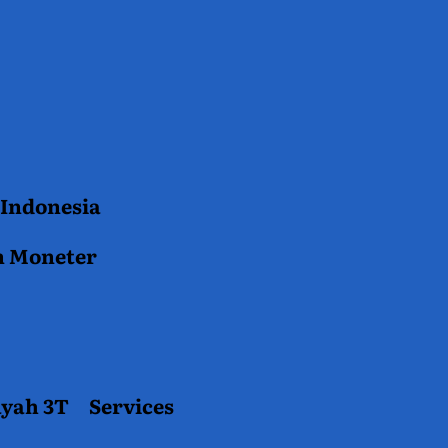
 Indonesia
n Moneter
ayah 3T
Services