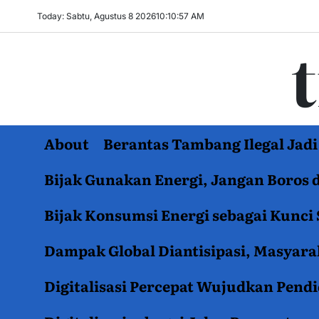
Skip
Today: Sabtu, Agustus 8 2026
10
:
10
:
58
AM
to
content
About
Berantas Tambang Ilegal Ja
Bijak Gunakan Energi, Jangan Boros 
Bijak Konsumsi Energi sebagai Kunci 
Dampak Global Diantisipasi, Masyar
Digitalisasi Percepat Wujudkan Pend