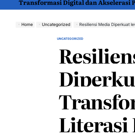
Transformasi Digital dan Akselerasi
Home
Uncategorized
Resiliensi Media Diperkuat le
UNCATEGORIZED
POSTED
Resilien
IN
Diperku
Transfo
Literasi 