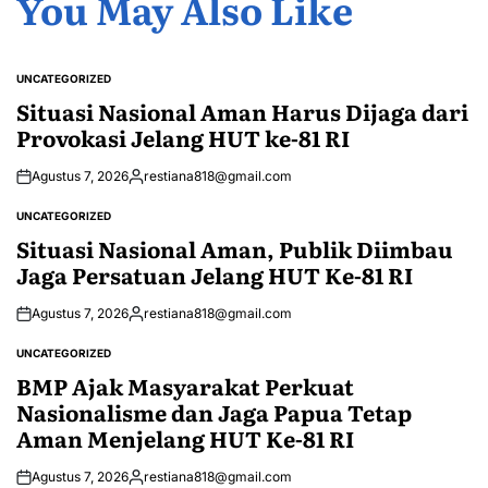
You May Also Like
UNCATEGORIZED
POSTED
IN
Situasi Nasional Aman Harus Dijaga dari
Provokasi Jelang HUT ke-81 RI
Agustus 7, 2026
restiana818@gmail.com
Posted
by
UNCATEGORIZED
POSTED
IN
Situasi Nasional Aman, Publik Diimbau
Jaga Persatuan Jelang HUT Ke-81 RI
Agustus 7, 2026
restiana818@gmail.com
Posted
by
UNCATEGORIZED
POSTED
IN
BMP Ajak Masyarakat Perkuat
Nasionalisme dan Jaga Papua Tetap
Aman Menjelang HUT Ke-81 RI
Agustus 7, 2026
restiana818@gmail.com
Posted