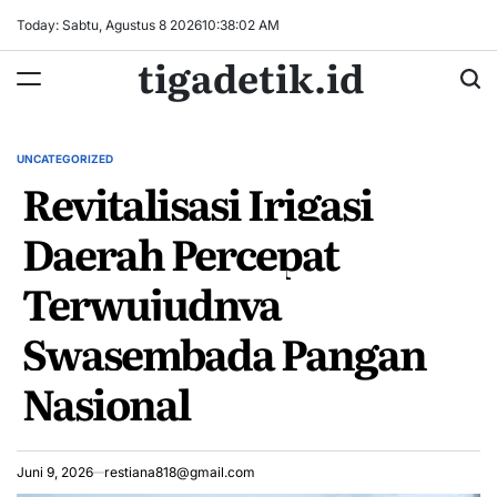
Skip
Today: Sabtu, Agustus 8 2026
10
:
38
:
02
AM
to
tigadetik.id
content
UNCATEGORIZED
POSTED
Revitalisasi Irigasi
IN
Daerah Percepat
Terwujudnya
Swasembada Pangan
Nasional
Juni 9, 2026
restiana818@gmail.com