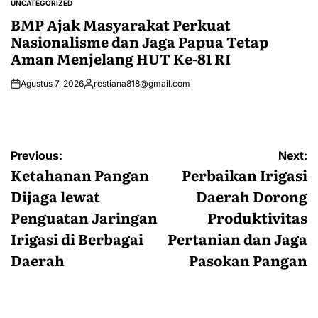
UNCATEGORIZED
POSTED
IN
BMP Ajak Masyarakat Perkuat
Nasionalisme dan Jaga Papua Tetap
Aman Menjelang HUT Ke-81 RI
Agustus 7, 2026
restiana818@gmail.com
Posted
by
Navigasi
Previous:
Next:
pos
Ketahanan Pangan
Perbaikan Irigasi
Dijaga lewat
Daerah Dorong
Penguatan Jaringan
Produktivitas
Irigasi di Berbagai
Pertanian dan Jaga
Daerah
Pasokan Pangan