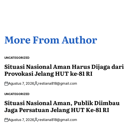
by
More From Author
UNCATEGORIZED
POSTED
IN
Situasi Nasional Aman Harus Dijaga dari
Provokasi Jelang HUT ke-81 RI
Agustus 7, 2026
restiana818@gmail.com
Posted
by
UNCATEGORIZED
POSTED
IN
Situasi Nasional Aman, Publik Diimbau
Jaga Persatuan Jelang HUT Ke-81 RI
Agustus 7, 2026
restiana818@gmail.com
Posted
by