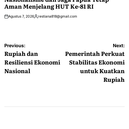
Aman Menjelang HUT Ke-81 RI
Agustus 7, 2026
restiana818@gmail.com
Posted
by
Navigasi
Previous:
Next:
pos
Rupiah dan
Pemerintah Perkuat
Resiliensi Ekonomi
Stabilitas Ekonomi
Nasional
untuk Kuatkan
Rupiah