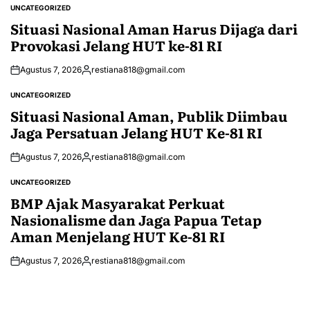
UNCATEGORIZED
POSTED
IN
Situasi Nasional Aman Harus Dijaga dari
Provokasi Jelang HUT ke-81 RI
Agustus 7, 2026
restiana818@gmail.com
Posted
by
UNCATEGORIZED
POSTED
IN
Situasi Nasional Aman, Publik Diimbau
Jaga Persatuan Jelang HUT Ke-81 RI
Agustus 7, 2026
restiana818@gmail.com
Posted
by
UNCATEGORIZED
POSTED
IN
BMP Ajak Masyarakat Perkuat
Nasionalisme dan Jaga Papua Tetap
Aman Menjelang HUT Ke-81 RI
Agustus 7, 2026
restiana818@gmail.com
Posted
by