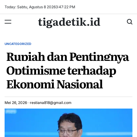
Skip
Today: Sabtu, Agustus 8 2026
3
:
47
:
22
PM
to
tigadetik.id
content
UNCATEGORIZED
POSTED
Rupiah dan Pentingnya
IN
Optimisme terhadap
Ekonomi Nasional
Mei 26, 2026
restiana818@gmail.com