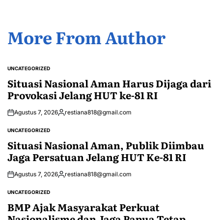
More From Author
UNCATEGORIZED
POSTED
IN
Situasi Nasional Aman Harus Dijaga dari
Provokasi Jelang HUT ke-81 RI
Agustus 7, 2026
restiana818@gmail.com
Posted
by
UNCATEGORIZED
POSTED
IN
Situasi Nasional Aman, Publik Diimbau
Jaga Persatuan Jelang HUT Ke-81 RI
Agustus 7, 2026
restiana818@gmail.com
Posted
by
UNCATEGORIZED
POSTED
IN
BMP Ajak Masyarakat Perkuat
Nasionalisme dan Jaga Papua Tetap