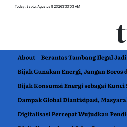
Skip
Today: Sabtu, Agustus 8 2026
3
:
33
:
04
AM
to
content
About
Berantas Tambang Ilegal Ja
Bijak Gunakan Energi, Jangan Boros 
Bijak Konsumsi Energi sebagai Kunci 
Dampak Global Diantisipasi, Masyar
Digitalisasi Percepat Wujudkan Pend