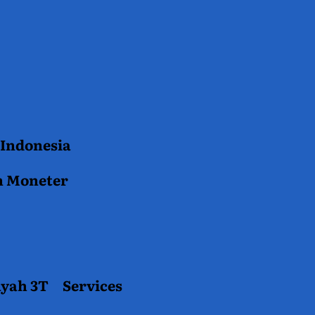
 Indonesia
n Moneter
ayah 3T
Services