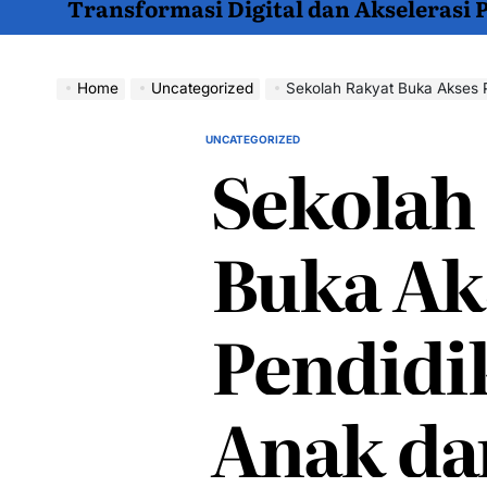
Transformasi Digital dan Akselerasi
Home
Uncategorized
Sekolah Rakyat Buka Akses P
UNCATEGORIZED
POSTED
Sekolah
IN
Buka Ak
Pendidi
Anak da