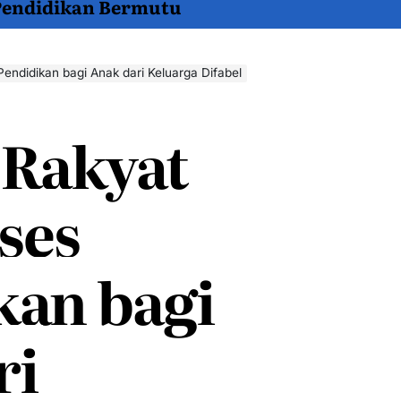
 Pendidikan Bermutu
endidikan bagi Anak dari Keluarga Difabel
 Rakyat
ses
kan bagi
ri