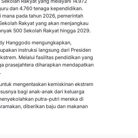
 Sekolah Rakyat yang melayani 14.972
guru dan 4.760 tenaga kependidikan.
 di mana pada tahun 2026, pemerintah
ekolah Rakyat yang akan menjangkau
banyak 500 Sekolah Rakyat hingga 2029.
ody Hanggodo mengungkapkan,
akan instruksi langsung dari Presiden
strem. Melalui fasilitas pendidikan yang
arga prasejahtera diharapkan mendapatkan
.
en untuk mengentaskan kemiskinan ekstrem
ususnya bagi anak-anak dari keluarga
menyekolahkan putra-putri mereka di
asramakan, diberikan baju dan makanan