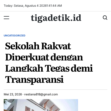
Skip
Today: Selasa, Agustus 4 2026
1
:
41
:
44
AM
to
tigadetik.id
content
UNCATEGORIZED
POSTED
Sekolah Rakyat
IN
Diperkuat dengan
Langkah Tegas demi
Transparansi
Mei 23, 2026
restiana818@gmail.com