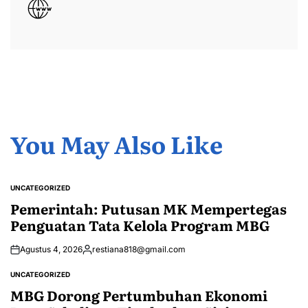
You May Also Like
UNCATEGORIZED
POSTED
IN
Pemerintah: Putusan MK Mempertegas
Penguatan Tata Kelola Program MBG
Agustus 4, 2026
restiana818@gmail.com
Posted
by
UNCATEGORIZED
POSTED
IN
MBG Dorong Pertumbuhan Ekonomi