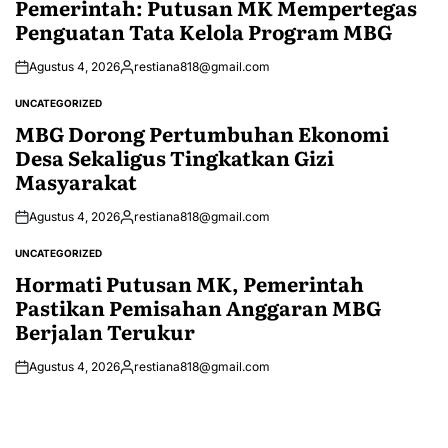
Pemerintah: Putusan MK Mempertegas
Penguatan Tata Kelola Program MBG
Agustus 4, 2026
restiana818@gmail.com
Posted
by
UNCATEGORIZED
POSTED
IN
MBG Dorong Pertumbuhan Ekonomi
Desa Sekaligus Tingkatkan Gizi
Masyarakat
Agustus 4, 2026
restiana818@gmail.com
Posted
by
UNCATEGORIZED
POSTED
IN
Hormati Putusan MK, Pemerintah
Pastikan Pemisahan Anggaran MBG
Berjalan Terukur
Agustus 4, 2026
restiana818@gmail.com
Posted
by