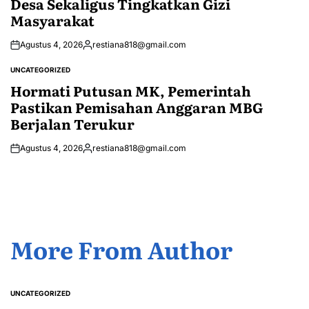
Desa Sekaligus Tingkatkan Gizi
Masyarakat
Agustus 4, 2026
restiana818@gmail.com
Posted
by
UNCATEGORIZED
POSTED
IN
Hormati Putusan MK, Pemerintah
Pastikan Pemisahan Anggaran MBG
Berjalan Terukur
Agustus 4, 2026
restiana818@gmail.com
Posted
by
More From Author
UNCATEGORIZED
POSTED
IN