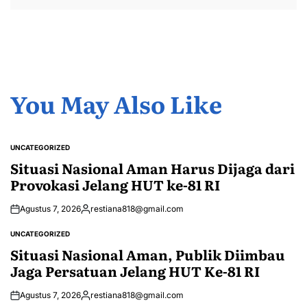
You May Also Like
UNCATEGORIZED
POSTED
IN
Situasi Nasional Aman Harus Dijaga dari
Provokasi Jelang HUT ke-81 RI
Agustus 7, 2026
restiana818@gmail.com
Posted
by
UNCATEGORIZED
POSTED
IN
Situasi Nasional Aman, Publik Diimbau
Jaga Persatuan Jelang HUT Ke-81 RI
Agustus 7, 2026
restiana818@gmail.com
Posted