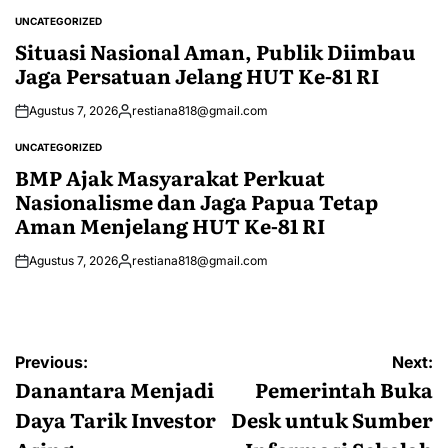
by
UNCATEGORIZED
POSTED
IN
Situasi Nasional Aman, Publik Diimbau
Jaga Persatuan Jelang HUT Ke-81 RI
Agustus 7, 2026
restiana818@gmail.com
Posted
by
UNCATEGORIZED
POSTED
IN
BMP Ajak Masyarakat Perkuat
Nasionalisme dan Jaga Papua Tetap
Aman Menjelang HUT Ke-81 RI
Agustus 7, 2026
restiana818@gmail.com
Posted
by
Navigasi
Previous:
Next:
pos
Danantara Menjadi
Pemerintah Buka
Daya Tarik Investor
Desk untuk Sumber