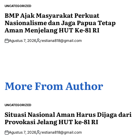
by
UNCATEGORIZED
POSTED
IN
BMP Ajak Masyarakat Perkuat
Nasionalisme dan Jaga Papua Tetap
Aman Menjelang HUT Ke-81 RI
Agustus 7, 2026
restiana818@gmail.com
Posted
by
More From Author
UNCATEGORIZED
POSTED
IN
Situasi Nasional Aman Harus Dijaga dari
Provokasi Jelang HUT ke-81 RI
Agustus 7, 2026
restiana818@gmail.com
Posted