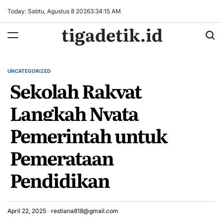
Skip
Today: Sabtu, Agustus 8 2026
3
:
34
:
15
AM
to
tigadetik.id
content
UNCATEGORIZED
POSTED
Sekolah Rakyat
IN
Langkah Nyata
Pemerintah untuk
Pemerataan
Pendidikan
April 22, 2025
restiana818@gmail.com