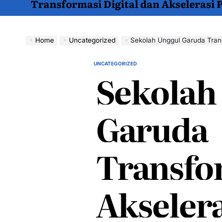
Transformasi Digital dan Akselerasi
Home
Uncategorized
Sekolah Unggul Garuda Trans
UNCATEGORIZED
POSTED
Sekolah
IN
Garuda
Transfo
Akselera