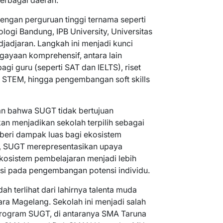
rbagai daerah.
ngan perguruan tinggi ternama seperti
nologi Bandung, IPB University, Universitas
djadjaran. Langkah ini menjadi kunci
ayaan komprehensif, antara lain
agi guru (seperti SAT dan IELTS), riset
i STEM, hingga pengembangan soft skills
an bahwa SUGT tidak bertujuan
an menjadikan sekolah terpilih sebagai
beri dampak luas bagi ekosistem
itu, SUGT merepresentasikan upaya
kosistem pembelajaran menjadi lebih
ntasi pada pengembangan potensi individu.
 terlihat dari lahirnya talenta muda
ra Magelang. Sekolah ini menjadi salah
 program SUGT, di antaranya SMA Taruna