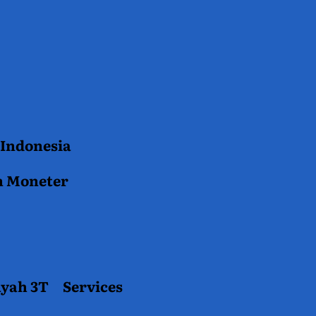
 Indonesia
n Moneter
ayah 3T
Services