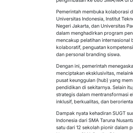
pengimbasan ke 680 SMA/MA di be
Pemerintah membuka kolaborasi de
Universitas Indonesia, Institut Tek
Negeri Jakarta, dan Universitas Pa
dalam menghadirkan program peng
mencakup pelatihan internasional b
kolaboratif, penguatan kompetens
dan personal branding siswa.
Dengan ini, pemerintah menegask
menciptakan eksklusivitas, melaink
pusat keunggulan (hub) yang mem
pendidikan di sekitarnya. Selain 
strategis dalam mentransformasi e
inklusif, berkualitas, dan berorie
Dampak nyata kehadiran SUGT sudah
Indonesia dari SMA Taruna Nusanta
satu dari 12 sekolah pionir dalam