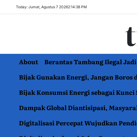
Skip
Today: Jumat, Agustus 7 2026
2
:
14
:
39
PM
to
content
About
Berantas Tambang Ilegal Ja
Bijak Gunakan Energi, Jangan Boros 
Bijak Konsumsi Energi sebagai Kunci 
Dampak Global Diantisipasi, Masyar
Digitalisasi Percepat Wujudkan Pend