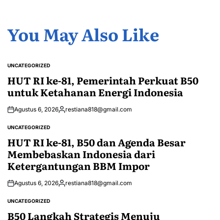
You May Also Like
UNCATEGORIZED
POSTED
IN
HUT RI ke-81, Pemerintah Perkuat B50
untuk Ketahanan Energi Indonesia
Agustus 6, 2026
restiana818@gmail.com
Posted
by
UNCATEGORIZED
POSTED
IN
HUT RI ke-81, B50 dan Agenda Besar
Membebaskan Indonesia dari
Ketergantungan BBM Impor
Agustus 6, 2026
restiana818@gmail.com
Posted
by
UNCATEGORIZED
POSTED
IN
B50 Langkah Strategis Menuju