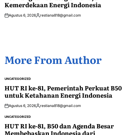
Kemerdekaan Energi Indonesia
Agustus 6, 2026
restiana818@gmail.com
Posted
by
More From Author
UNCATEGORIZED
POSTED
IN
HUT RI ke-81, Pemerintah Perkuat B50
untuk Ketahanan Energi Indonesia
Agustus 6, 2026
restiana818@gmail.com
Posted
by
UNCATEGORIZED
POSTED
IN
HUT RI ke-81, B50 dan Agenda Besar
Membebaskan Indonesia dari