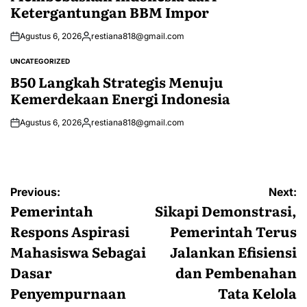
Ketergantungan BBM Impor
Agustus 6, 2026
restiana818@gmail.com
Posted
by
UNCATEGORIZED
POSTED
IN
B50 Langkah Strategis Menuju
Kemerdekaan Energi Indonesia
Agustus 6, 2026
restiana818@gmail.com
Posted
by
Navigasi
Previous:
Next:
pos
Pemerintah
Sikapi Demonstrasi,
Respons Aspirasi
Pemerintah Terus
Mahasiswa Sebagai
Jalankan Efisiensi
Dasar
dan Pembenahan
Penyempurnaan
Tata Kelola