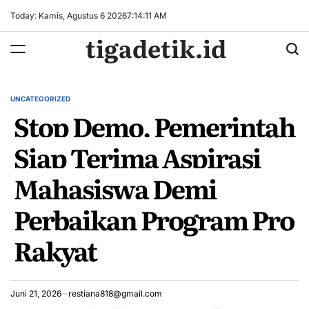
Skip
Today: Kamis, Agustus 6 2026
7
:
14
:
12
AM
to
tigadetik.id
content
UNCATEGORIZED
POSTED
Stop Demo, Pemerintah
IN
Siap Terima Aspirasi
Mahasiswa Demi
Perbaikan Program Pro
Rakyat
Juni 21, 2026
restiana818@gmail.com