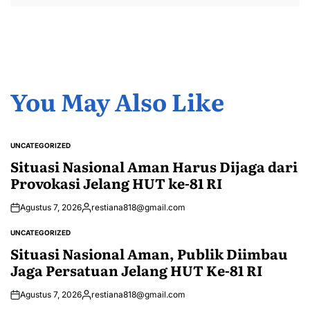
You May Also Like
UNCATEGORIZED
POSTED
IN
Situasi Nasional Aman Harus Dijaga dari
Provokasi Jelang HUT ke-81 RI
Agustus 7, 2026
restiana818@gmail.com
Posted
by
UNCATEGORIZED
POSTED
IN
Situasi Nasional Aman, Publik Diimbau
Jaga Persatuan Jelang HUT Ke-81 RI
Agustus 7, 2026
restiana818@gmail.com
Posted