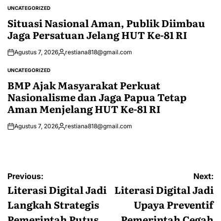
by
UNCATEGORIZED
POSTED
IN
Situasi Nasional Aman, Publik Diimbau
Jaga Persatuan Jelang HUT Ke-81 RI
Agustus 7, 2026
restiana818@gmail.com
Posted
by
UNCATEGORIZED
POSTED
IN
BMP Ajak Masyarakat Perkuat
Nasionalisme dan Jaga Papua Tetap
Aman Menjelang HUT Ke-81 RI
Agustus 7, 2026
restiana818@gmail.com
Posted
by
Navigasi
Previous:
Next:
pos
Literasi Digital Jadi
Literasi Digital Jadi
Langkah Strategis
Upaya Preventif
Pemerintah Putus
Pemerintah Cegah