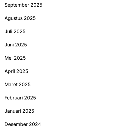
September 2025
Agustus 2025
Juli 2025
Juni 2025
Mei 2025
April 2025
Maret 2025
Februari 2025
Januari 2025
Desember 2024