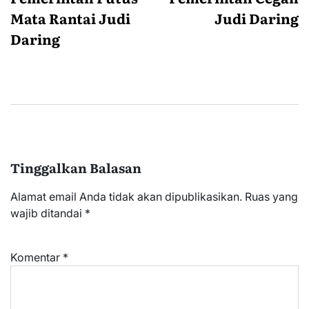
Mata Rantai Judi
Judi Daring
Daring
Tinggalkan Balasan
Alamat email Anda tidak akan dipublikasikan.
Ruas yang
wajib ditandai
*
Komentar
*