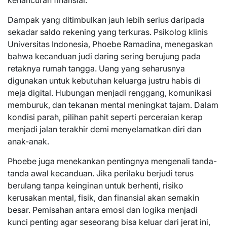
kehancuran finansial.
Dampak yang ditimbulkan jauh lebih serius daripada
sekadar saldo rekening yang terkuras. Psikolog klinis
Universitas Indonesia, Phoebe Ramadina, menegaskan
bahwa kecanduan judi daring sering berujung pada
retaknya rumah tangga. Uang yang seharusnya
digunakan untuk kebutuhan keluarga justru habis di
meja digital. Hubungan menjadi renggang, komunikasi
memburuk, dan tekanan mental meningkat tajam. Dalam
kondisi parah, pilihan pahit seperti perceraian kerap
menjadi jalan terakhir demi menyelamatkan diri dan
anak-anak.
Phoebe juga menekankan pentingnya mengenali tanda-
tanda awal kecanduan. Jika perilaku berjudi terus
berulang tanpa keinginan untuk berhenti, risiko
kerusakan mental, fisik, dan finansial akan semakin
besar. Pemisahan antara emosi dan logika menjadi
kunci penting agar seseorang bisa keluar dari jerat ini,