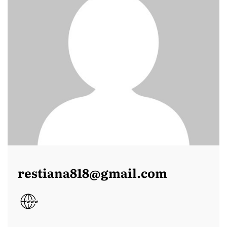
restiana818@gmail.com