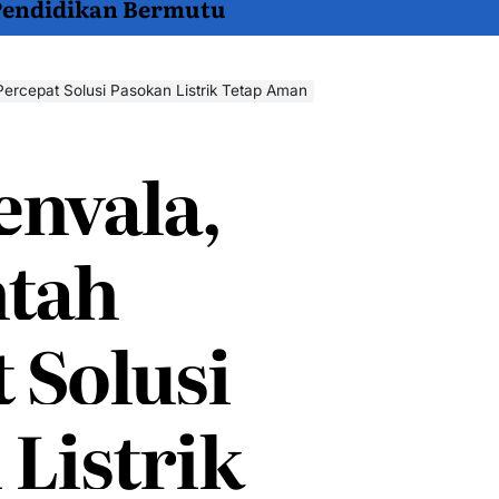
 Pendidikan Bermutu
ercepat Solusi Pasokan Listrik Tetap Aman
enyala,
tah
 Solusi
Listrik