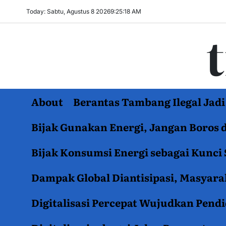
Skip
Today: Sabtu, Agustus 8 2026
9
:
25
:
19
AM
to
content
About
Berantas Tambang Ilegal Ja
Bijak Gunakan Energi, Jangan Boros 
Bijak Konsumsi Energi sebagai Kunci 
Dampak Global Diantisipasi, Masyar
Digitalisasi Percepat Wujudkan Pend