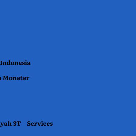
 Indonesia
n Moneter
ayah 3T
Services