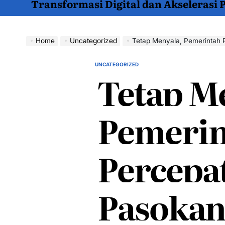
Transformasi Digital dan Akselerasi
Home
Uncategorized
Tetap Menyala, Pemerintah P
UNCATEGORIZED
POSTED
Tetap M
IN
Pemerin
Percepat
Pasokan 