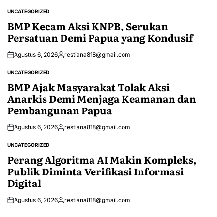
UNCATEGORIZED
POSTED
IN
BMP Kecam Aksi KNPB, Serukan
Persatuan Demi Papua yang Kondusif
Agustus 6, 2026
restiana818@gmail.com
Posted
by
UNCATEGORIZED
POSTED
IN
BMP Ajak Masyarakat Tolak Aksi
Anarkis Demi Menjaga Keamanan dan
Pembangunan Papua
Agustus 6, 2026
restiana818@gmail.com
Posted
by
UNCATEGORIZED
POSTED
IN
Perang Algoritma AI Makin Kompleks,
Publik Diminta Verifikasi Informasi
Digital
Agustus 6, 2026
restiana818@gmail.com
Posted
by