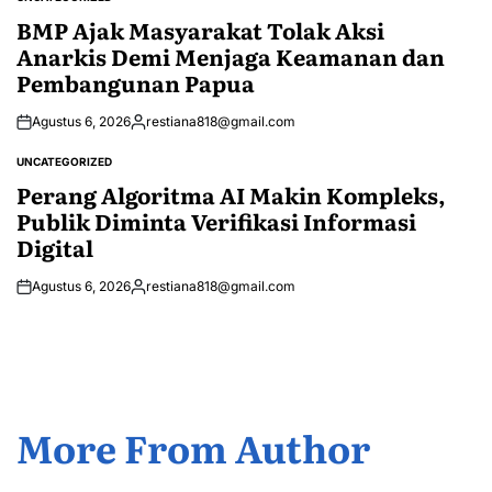
POSTED
IN
BMP Ajak Masyarakat Tolak Aksi
Anarkis Demi Menjaga Keamanan dan
Pembangunan Papua
Agustus 6, 2026
restiana818@gmail.com
Posted
by
UNCATEGORIZED
POSTED
IN
Perang Algoritma AI Makin Kompleks,
Publik Diminta Verifikasi Informasi
Digital
Agustus 6, 2026
restiana818@gmail.com
Posted
by
More From Author