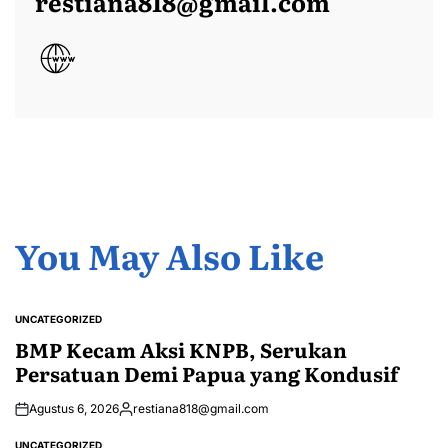
restiana818@gmail.com
You May Also Like
UNCATEGORIZED
POSTED
IN
BMP Kecam Aksi KNPB, Serukan
Persatuan Demi Papua yang Kondusif
Agustus 6, 2026
restiana818@gmail.com
Posted
by
UNCATEGORIZED