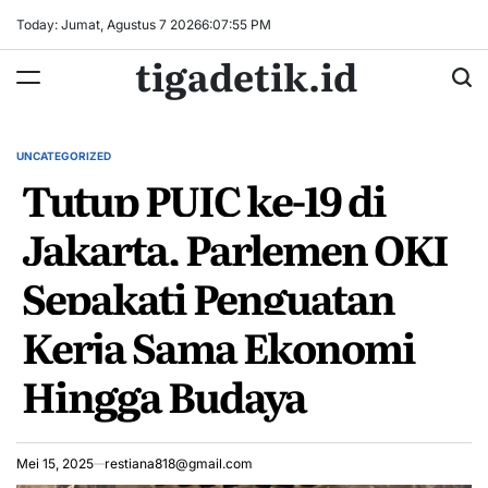
Skip
Today: Jumat, Agustus 7 2026
6
:
07
:
55
PM
to
tigadetik.id
content
UNCATEGORIZED
POSTED
Tutup PUIC ke-19 di
IN
Jakarta, Parlemen OKI
Sepakati Penguatan
Kerja Sama Ekonomi
Hingga Budaya
Mei 15, 2025
restiana818@gmail.com