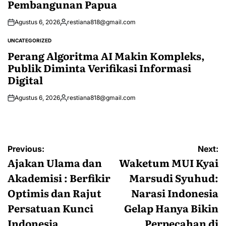
Pembangunan Papua
Agustus 6, 2026
restiana818@gmail.com
Posted
by
UNCATEGORIZED
POSTED
IN
Perang Algoritma AI Makin Kompleks,
Publik Diminta Verifikasi Informasi
Digital
Agustus 6, 2026
restiana818@gmail.com
Posted
by
Navigasi
Previous:
Next:
pos
Ajakan Ulama dan
Waketum MUI Kyai
Akademisi : Berfikir
Marsudi Syuhud:
Optimis dan Rajut
Narasi Indonesia
Persatuan Kunci
Gelap Hanya Bikin
Indonesia
Perpecahan di