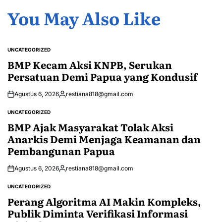
You May Also Like
UNCATEGORIZED
POSTED
IN
BMP Kecam Aksi KNPB, Serukan
Persatuan Demi Papua yang Kondusif
Agustus 6, 2026
restiana818@gmail.com
Posted
by
UNCATEGORIZED
POSTED
IN
BMP Ajak Masyarakat Tolak Aksi
Anarkis Demi Menjaga Keamanan dan
Pembangunan Papua
Agustus 6, 2026
restiana818@gmail.com
Posted
by
UNCATEGORIZED
POSTED
IN
Perang Algoritma AI Makin Kompleks,
Publik Diminta Verifikasi Informasi