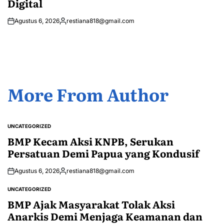
Digital
Agustus 6, 2026
restiana818@gmail.com
Posted
by
More From Author
UNCATEGORIZED
POSTED
IN
BMP Kecam Aksi KNPB, Serukan
Persatuan Demi Papua yang Kondusif
Agustus 6, 2026
restiana818@gmail.com
Posted
by
UNCATEGORIZED
POSTED
IN
BMP Ajak Masyarakat Tolak Aksi
Anarkis Demi Menjaga Keamanan dan