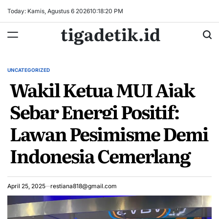
Skip
Today: Kamis, Agustus 6 2026
10
:
18
:
21
PM
to
tigadetik.id
content
UNCATEGORIZED
POSTED
Wakil Ketua MUI Ajak
IN
Sebar Energi Positif:
Lawan Pesimisme Demi
Indonesia Cemerlang
April 25, 2025
restiana818@gmail.com