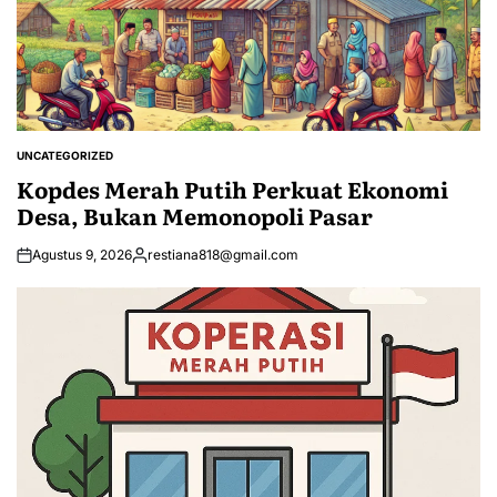
UNCATEGORIZED
POSTED
IN
Kopdes Merah Putih Perkuat Ekonomi
Desa, Bukan Memonopoli Pasar
Agustus 9, 2026
restiana818@gmail.com
Posted
by