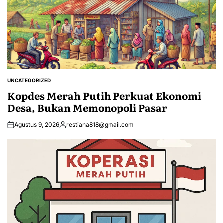
UNCATEGORIZED
POSTED
IN
Kopdes Merah Putih Perkuat Ekonomi
Desa, Bukan Memonopoli Pasar
Agustus 9, 2026
restiana818@gmail.com
Posted
by