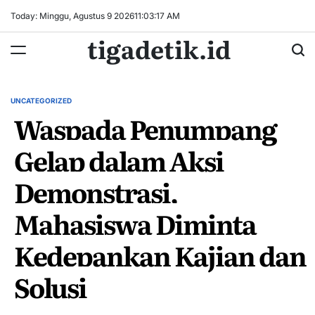
Skip
Today: Minggu, Agustus 9 2026
11
:
03
:
18
AM
to
tigadetik.id
content
UNCATEGORIZED
POSTED
Waspada Penumpang
IN
Gelap dalam Aksi
Demonstrasi,
Mahasiswa Diminta
Kedepankan Kajian dan
Solusi