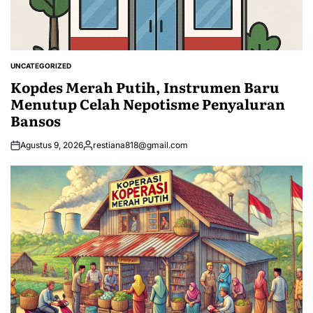
UNCATEGORIZED
POSTED
IN
Kopdes Merah Putih, Instrumen Baru
Menutup Celah Nepotisme Penyaluran
Bansos
Agustus 9, 2026
restiana818@gmail.com
Posted
by