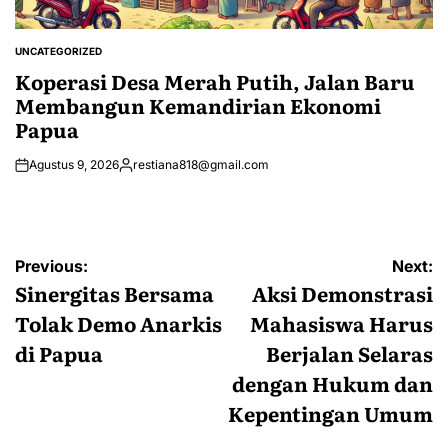
UNCATEGORIZED
POSTED
IN
Koperasi Desa Merah Putih, Jalan Baru
Membangun Kemandirian Ekonomi
Papua
Agustus 9, 2026
restiana818@gmail.com
Posted
by
Navigasi
Previous:
Next:
pos
Sinergitas Bersama
Aksi Demonstrasi
Tolak Demo Anarkis
Mahasiswa Harus
di Papua
Berjalan Selaras
dengan Hukum dan
Kepentingan Umum