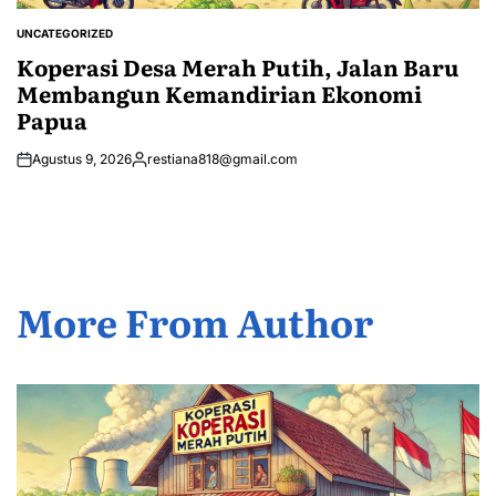
UNCATEGORIZED
POSTED
IN
Koperasi Desa Merah Putih, Jalan Baru
Membangun Kemandirian Ekonomi
Papua
Agustus 9, 2026
restiana818@gmail.com
Posted
by
More From Author