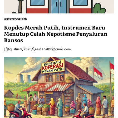
UNCATEGORIZED
POSTED
IN
Kopdes Merah Putih, Instrumen Baru
Menutup Celah Nepotisme Penyaluran
Bansos
Agustus 9, 2026
restiana818@gmail.com
Posted
by