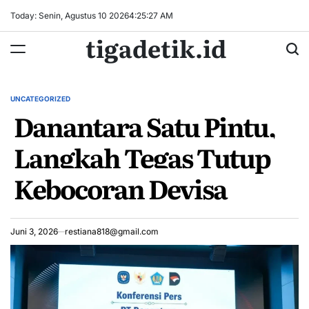
Skip
Today: Senin, Agustus 10 2026
4
:
25
:
28
AM
to
tigadetik.id
content
UNCATEGORIZED
POSTED
Danantara Satu Pintu,
IN
Langkah Tegas Tutup
Kebocoran Devisa
Juni 3, 2026
restiana818@gmail.com