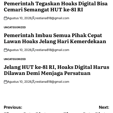
IN
Pemerintah Tegaskan Hoaks Digital Bisa
Cemari Semangat HUT ke-81 RI
Agustus 10, 2026
restiana818@gmail.com
Posted
by
UNCATEGORIZED
POSTED
IN
Pemerintah Imbau Semua Pihak Cepat
Lawan Hoaks Jelang Hari Kemerdekaan
Agustus 10, 2026
restiana818@gmail.com
Posted
by
UNCATEGORIZED
POSTED
IN
Jelang HUT ke-81 RI, Hoaks Digital Harus
Dilawan Demi Menjaga Persatuan
Agustus 10, 2026
restiana818@gmail.com
Posted
by
Navigasi
Previous:
Next: