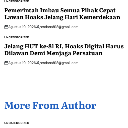
UNCATEGORIZED
POSTED
IN
Pemerintah Imbau Semua Pihak Cepat
Lawan Hoaks Jelang Hari Kemerdekaan
Agustus 10, 2026
restiana818@gmail.com
Posted
by
UNCATEGORIZED
POSTED
IN
Jelang HUT ke-81 RI, Hoaks Digital Harus
Dilawan Demi Menjaga Persatuan
Agustus 10, 2026
restiana818@gmail.com
Posted
by
More From Author
UNCATEGORIZED
POSTED