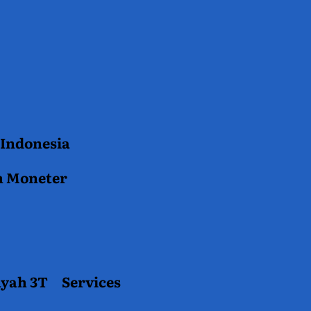
 Indonesia
n Moneter
ayah 3T
Services