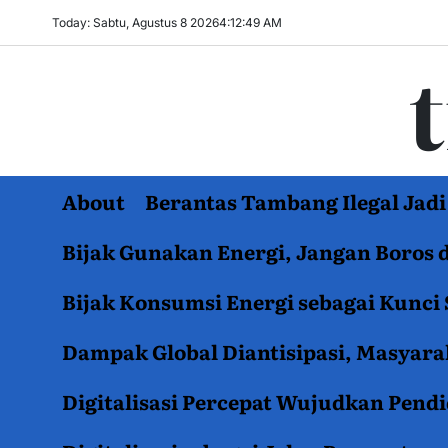
Skip
Today: Sabtu, Agustus 8 2026
4
:
12
:
50
AM
to
content
About
Berantas Tambang Ilegal Ja
Bijak Gunakan Energi, Jangan Boros 
Bijak Konsumsi Energi sebagai Kunci 
Dampak Global Diantisipasi, Masyar
Digitalisasi Percepat Wujudkan Pend