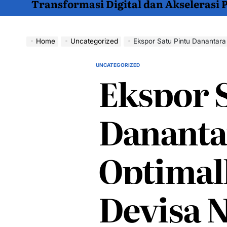
Transformasi Digital dan Akselerasi
Home
Uncategorized
Ekspor Satu Pintu Danantar
UNCATEGORIZED
POSTED
Ekspor S
IN
Dananta
Optimal
Devisa 