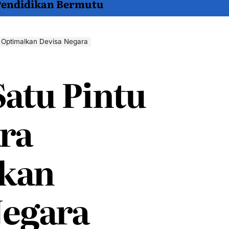
 Pendidikan Bermutu
a Optimalkan Devisa Negara
atu Pintu
ra
kan
Negara