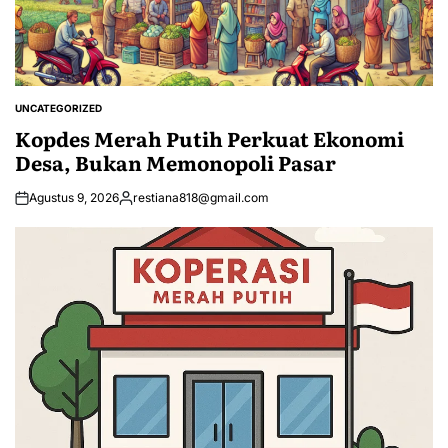
UNCATEGORIZED
POSTED
IN
Kopdes Merah Putih Perkuat Ekonomi
Desa, Bukan Memonopoli Pasar
Agustus 9, 2026
restiana818@gmail.com
Posted
by