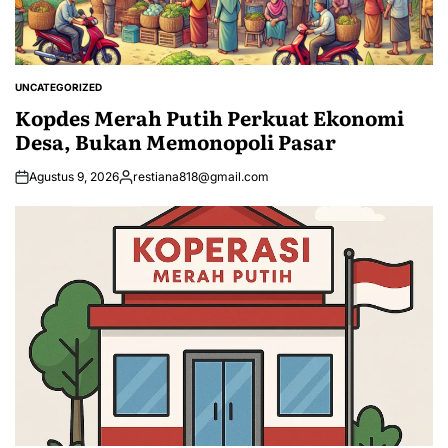
UNCATEGORIZED
POSTED
IN
Kopdes Merah Putih Perkuat Ekonomi
Desa, Bukan Memonopoli Pasar
Agustus 9, 2026
restiana818@gmail.com
Posted
by