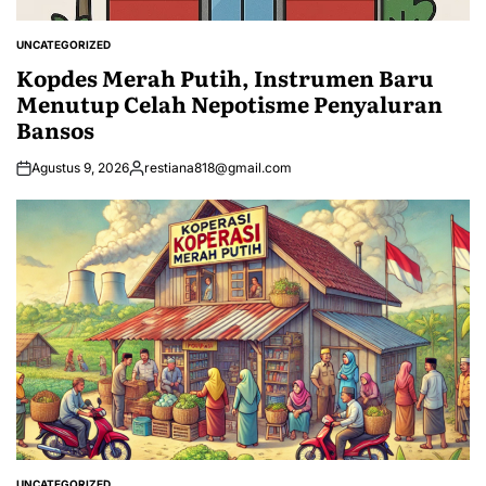
UNCATEGORIZED
POSTED
IN
Kopdes Merah Putih, Instrumen Baru
Menutup Celah Nepotisme Penyaluran
Bansos
Agustus 9, 2026
restiana818@gmail.com
Posted
by
UNCATEGORIZED