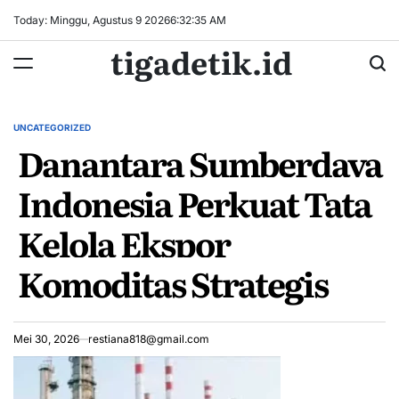
Skip
Today: Minggu, Agustus 9 2026
6
:
32
:
36
AM
to
tigadetik.id
content
UNCATEGORIZED
POSTED
Danantara Sumberdaya
IN
Indonesia Perkuat Tata
Kelola Ekspor
Komoditas Strategis
Mei 30, 2026
restiana818@gmail.com