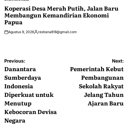
POSTED
IN
Koperasi Desa Merah Putih, Jalan Baru
Membangun Kemandirian Ekonomi
Papua
Agustus 9, 2026
restiana818@gmail.com
Posted
by
Navigasi
Previous:
Next:
pos
Danantara
Pemerintah Kebut
Sumberdaya
Pembangunan
Indonesia
Sekolah Rakyat
Diperkuat untuk
Jelang Tahun
Menutup
Ajaran Baru
Kebocoran Devisa
Negara