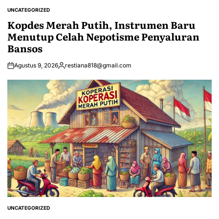
UNCATEGORIZED
POSTED
IN
Kopdes Merah Putih, Instrumen Baru
Menutup Celah Nepotisme Penyaluran
Bansos
Agustus 9, 2026
restiana818@gmail.com
Posted
by
UNCATEGORIZED
POSTED
IN