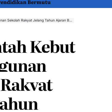
 Pendidikan Bermutu
n Sekolah Rakyat Jelang Tahun Ajaran Baru
tah Kebut
gunan
 Rakyat
Tahun