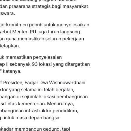
dan prasarana strategis bagi masyarakat
uswara.
berkomitmen penuh untuk menyelesaikan
ebut Menteri PU juga turun langsung
n guna memastikan seluruh pekerjaan
itetapkan.
uk memastikan penyelesaian
 II sebanyak 93 lokasi yang ditargetkan
” katanya.
taf Presiden, Fadjar Dwi Wishnuwardhani
tor yang selama ini telah berjalan,
lapangan di sejumlah lokasi pembangunan
si lintas kementerian. Menurutnya,
bangunan infrastruktur pendidikan,
ng untuk masa depan bangsa.
ekadar membangun gedung, tapi