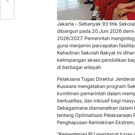
Jakarta – Sebanyak 93 titik Sekolah
dibangun pada 20 Juni 2026 demi
2026/2027. Pemerintah mengintegr
guna menjamin percepatan fasilitas
Kehadiran Sekolah Rakyat ini diha
ketimpangan akses pendidikan ba
di berbagai wilayah
Pelaksana Tugas Direktur Jenderal
Kuswara mengatakan program Sek
komitmen pemerintah dalam mempe
berkualitas, dan inklusif bagi mas
Sebagaimana diamanatkan dalam I
tentang Optimalisasi Pelaksanaan
Penghapusan Kemiskinan Ekstrem,
“Kementerian PU mendapat tugas