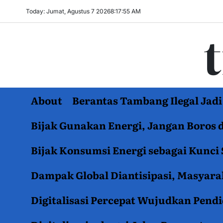
Skip
Today: Jumat, Agustus 7 2026
8
:
17
:
56
AM
to
content
About
Berantas Tambang Ilegal Ja
Bijak Gunakan Energi, Jangan Boros 
Bijak Konsumsi Energi sebagai Kunci 
Dampak Global Diantisipasi, Masyar
Digitalisasi Percepat Wujudkan Pend