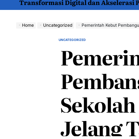
Transformasi Digital dan Akselerasi
Home
Uncategorized
Pemerintah Kebut Pembanguna
UNCATEGORIZED
POSTED
Pemerin
IN
Pemban
Sekolah
Jelang 