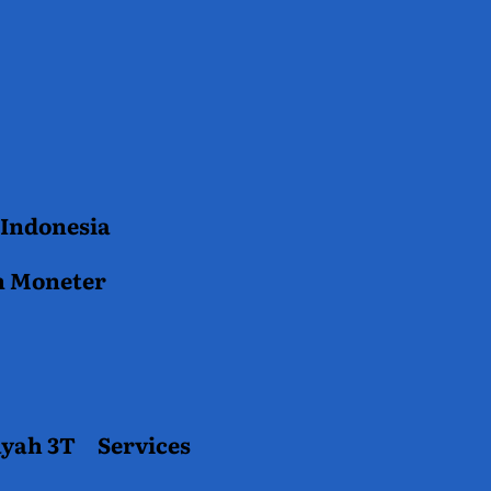
 Indonesia
n Moneter
ayah 3T
Services