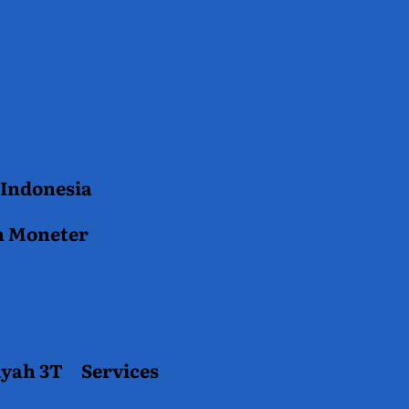
 Indonesia
n Moneter
ayah 3T
Services