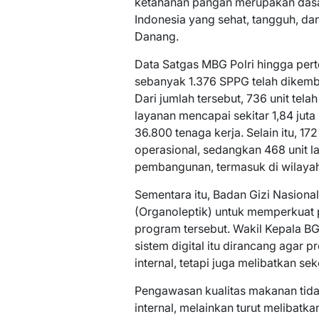
ketahanan pangan merupakan dasa
Indonesia yang sehat, tangguh, dan 
Danang.
Data Satgas MBG Polri hingga pe
sebanyak 1.376 SPPG telah dikemb
Dari jumlah tersebut, 736 unit tel
layanan mencapai sekitar 1,84 ju
36.800 tenaga kerja. Selain itu, 17
operasional, sedangkan 468 unit l
pembangunan, termasuk di wilayah 
Sementara itu, Badan Gizi Nasiona
(Organoleptik) untuk memperkuat
program tersebut. Wakil Kepala B
sistem digital itu dirancang agar
internal, tetapi juga melibatkan s
Pengawasan kualitas makanan tida
internal, melainkan turut melibatk