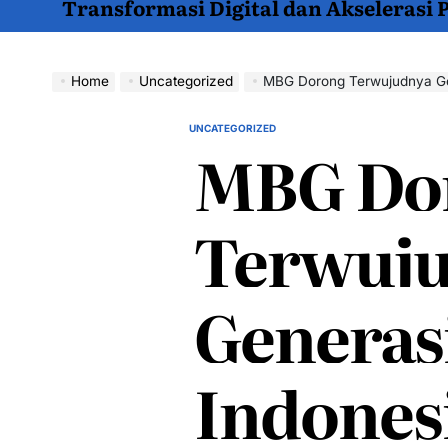
Transformasi Digital dan Akselerasi
Home
Uncategorized
MBG Dorong Terwujudnya Ge
UNCATEGORIZED
POSTED
MBG Do
IN
Terwuj
Generas
Indones