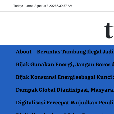
Skip
Today: Jumat, Agustus 7 2026
6
:
39
:
58
AM
to
content
About
Berantas Tambang Ilegal Ja
Bijak Gunakan Energi, Jangan Boros 
Bijak Konsumsi Energi sebagai Kunci 
Dampak Global Diantisipasi, Masyar
Digitalisasi Percepat Wujudkan Pend