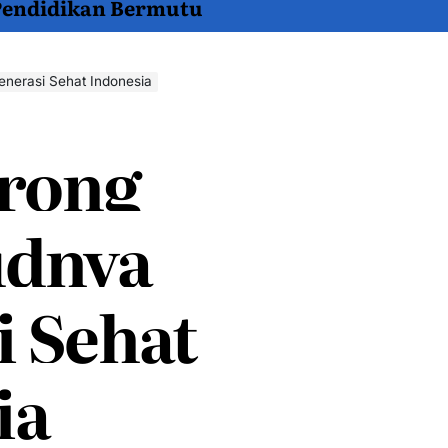
 Pendidikan Bermutu
nerasi Sehat Indonesia
rong
udnya
i Sehat
ia