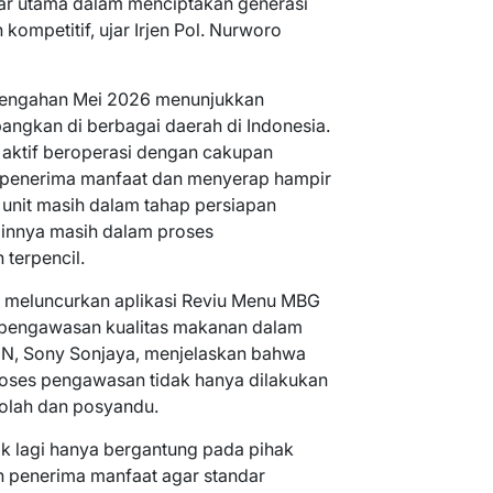
r utama dalam menciptakan generasi
kompetitif, ujar Irjen Pol. Nurworo
rtengahan Mei 2026 menunjukkan
angkan di berbagai daerah di Indonesia.
ah aktif beroperasi dengan cakupan
ta penerima manfaat dan menyerap hampir
2 unit masih dalam tahap persiapan
ainnya masih dalam proses
terpencil.
l meluncurkan aplikasi Reviu Menu MBG
 pengawasan kualitas makanan dalam
GN, Sony Sonjaya, menjelaskan bahwa
 proses pengawasan tidak hanya dilakukan
ekolah dan posyandu.
k lagi hanya bergantung pada pihak
an penerima manfaat agar standar