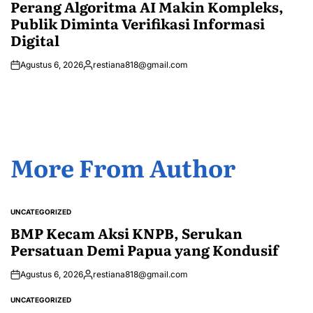
IN
Perang Algoritma AI Makin Kompleks,
Publik Diminta Verifikasi Informasi
Digital
Agustus 6, 2026
restiana818@gmail.com
Posted
by
More From Author
UNCATEGORIZED
POSTED
IN
BMP Kecam Aksi KNPB, Serukan
Persatuan Demi Papua yang Kondusif
Agustus 6, 2026
restiana818@gmail.com
Posted
by
UNCATEGORIZED
POSTED