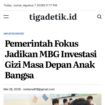
Skip
Today: Jumat, Agustus 7 2026
5
:
17
:
17
PM
to
tigadetik.id
content
UNCATEGORIZED
POSTED
Pemerintah Fokus
IN
Jadikan MBG Investasi
Gizi Masa Depan Anak
Bangsa
Mei 28, 2026
restiana818@gmail.com