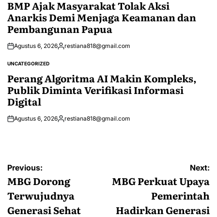
IN
BMP Ajak Masyarakat Tolak Aksi
Anarkis Demi Menjaga Keamanan dan
Pembangunan Papua
Agustus 6, 2026
restiana818@gmail.com
Posted
by
UNCATEGORIZED
POSTED
IN
Perang Algoritma AI Makin Kompleks,
Publik Diminta Verifikasi Informasi
Digital
Agustus 6, 2026
restiana818@gmail.com
Posted
by
Navigasi
Previous:
Next:
pos
MBG Dorong
MBG Perkuat Upaya
Terwujudnya
Pemerintah
Generasi Sehat
Hadirkan Generasi