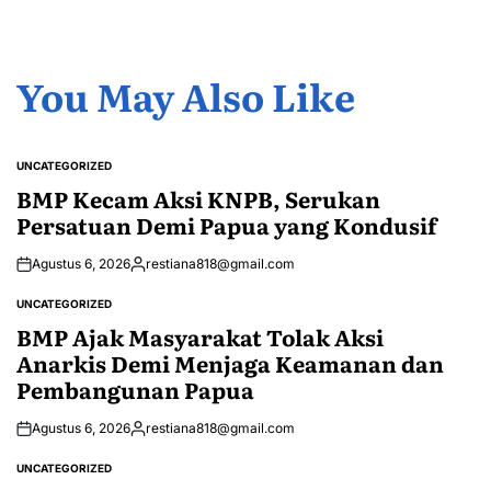
You May Also Like
UNCATEGORIZED
POSTED
IN
BMP Kecam Aksi KNPB, Serukan
Persatuan Demi Papua yang Kondusif
Agustus 6, 2026
restiana818@gmail.com
Posted
by
UNCATEGORIZED
POSTED
IN
BMP Ajak Masyarakat Tolak Aksi
Anarkis Demi Menjaga Keamanan dan
Pembangunan Papua
Agustus 6, 2026
restiana818@gmail.com
Posted
by
UNCATEGORIZED
POSTED